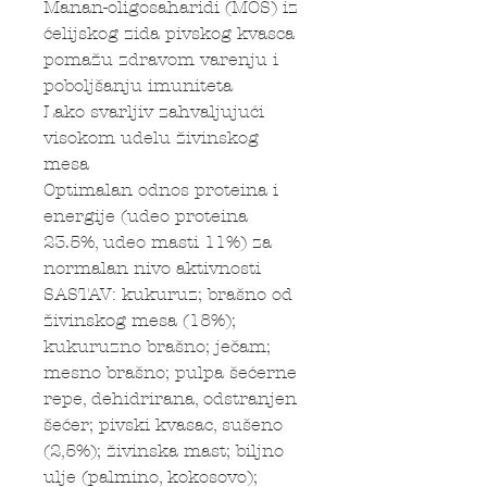
Manan-oligosaharidi (MOS) iz
ćelijskog zida pivskog kvasca
pomažu zdravom varenju i
poboljšanju imuniteta
Lako svarljiv zahvaljujući
visokom udelu živinskog
mesa
Optimalan odnos proteina i
energije (udeo proteina
23.5%, udeo masti 11%) za
normalan nivo aktivnosti
SASTAV: kukuruz; brašno od
živinskog mesa (18%);
kukuruzno brašno; ječam;
mesno brašno; pulpa šećerne
repe, dehidrirana, odstranjen
šećer; pivski kvasac, sušeno
(2,5%); živinska mast; biljno
ulje (palmino, kokosovo);