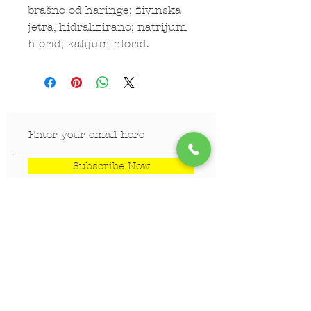
brašno od haringe; živinska
jetra, hidralizirano; natrijum
hlorid; kalijum hlorid.
Subscribe Now
LOKACIJE
Veterinar Vračar
Veterinar Beograd na vodi
Veterinar Dedinje