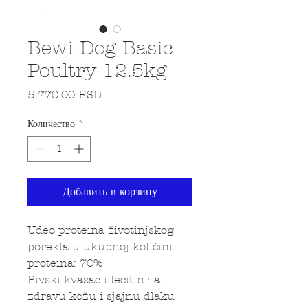
Bewi Dog Basic
Poultry 12.5kg
Цена
5 770,00 RSD
Количество
*
Добавить в корзину
Udeo proteina životinjskog
porekla u ukupnoj količini
proteina: 70%
Pivski kvasac i lecitin za
zdravu kožu i sjajnu dlaku