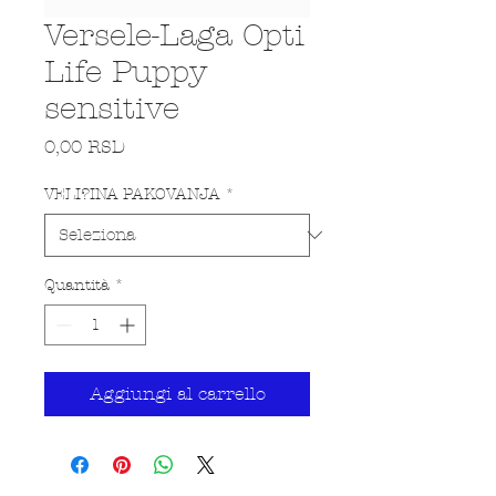
Versele-Laga Opti
Life Puppy
sensitive
Prezzo
0,00 RSD
VELI?INA PAKOVANJA
*
Quantità
*
Aggiungi al carrello