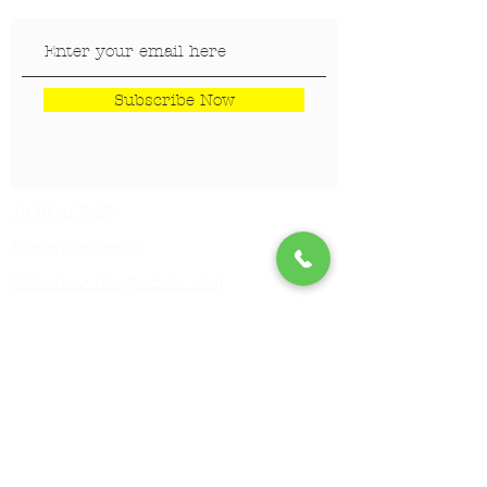
Subscribe Now
LOKACIJE
Veterinar Vračar
Veterinar Beograd na vodi
Veterinar Dedinje
Veterinar Banovo Brdo
PET CENTAR
Stranica za one koji hoće da
saznaju više!!!