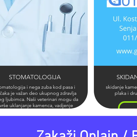
STOMATOLOGIJA
SKIDA
omatologija i nega zuba kod pasa i
skidanje kame
aka je važan deo ukupnog zdravlja
plaka i dr
eg ljubimca. Naši veterinari mogu da
zvrše uklanjanje kamenca, vadjenje
ba i druge stomatološke procedure
 pasa i mačaka kako bi pomogli da
i i desni Vašeg ljubimca budu zdravi.
Zakaži Onlajn / 