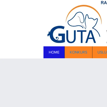
HOME
KONKURS
USLU