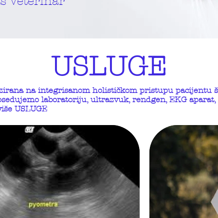
š Veterinar
USLUGE
zirana na integrisanom holističkom pristupu pacijentu
osedujemo laboratoriju, ultrazvuk, rendgen, EKG aparat,
 više USLUGE