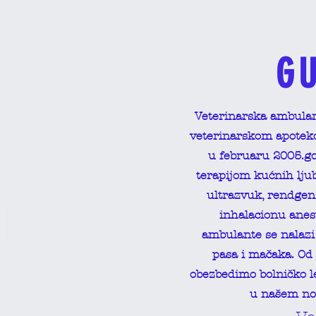
G
Veterinarska ambulan
veterinarskom apotek
u februaru 2005.go
terapijom kućnih lju
ultrazvuk, rendgen
inhalacionu anes
ambulante se nalazi 
pasa i mačaka. Od
obezbedimo bolničko l
u našem no