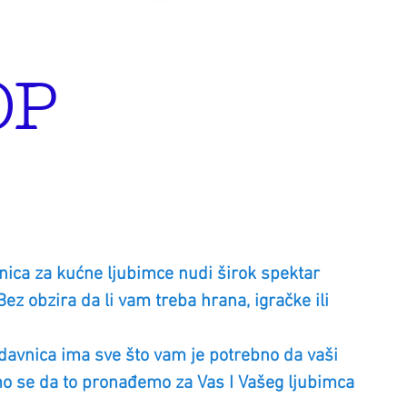
OP
ca za kućne ljubimce nudi širok spektar
z obzira da li vam treba hrana, igračke ili
avnica ima sve što vam je potrebno da vaši
́emo se da to pronađemo za Vas I Vašeg ljubimca