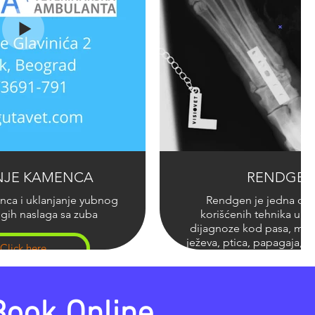
Click here
NJE KAMENCA
RENDGE
nca i uklanjanje yubnog
Rendgen je jedna od 
ugih naslaga sa zuba
korišćenih tehnika u po
dijagnoze kod pasa, mač
ježeva, ptica, papagaja, zm
Click here
uz pomoć rendgena mi 
uvid u stanje i funkciju 
organa koji se ne vid
Book Online