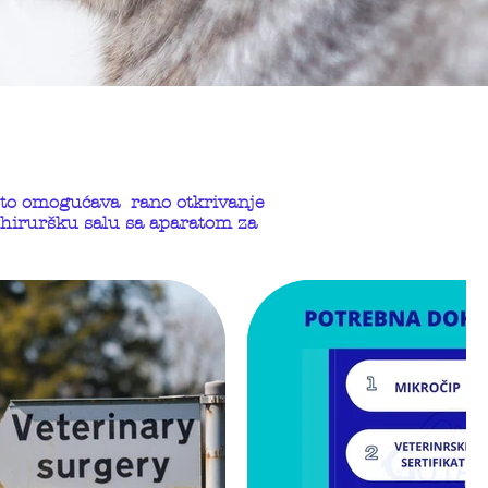
 što omogućava rano otkrivanje
 hiruršku salu sa aparatom za