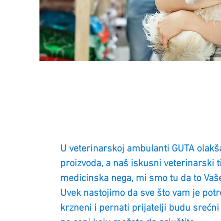
U veterinarskoj ambulanti GUTA olakša
proizvoda, a naš iskusni veterinarski 
medicinska nega, mi smo tu da to Vaš
Uvek nastojimo da sve što vam je pot
krzneni i pernati prijatelji budu srec