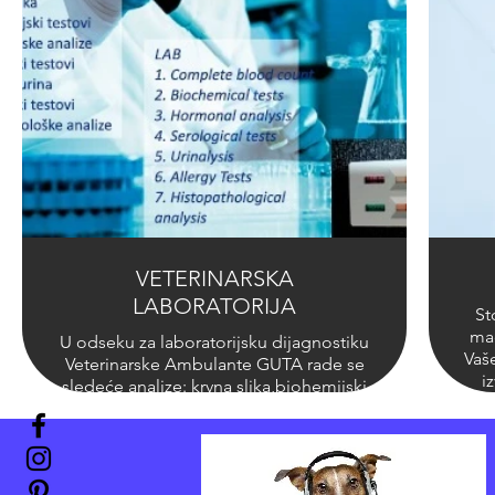
odgajivačima i vlasnicima.
Click here
VETERINARSKA
LABORATORIJA
St
mač
U odseku za laboratorijsku dijagnostiku
Vaš
Veterinarske Ambulante GUTA rade se
i
sledeće analize: krvna slika,biohemijski
zu
testovi, alergološke analize, titar antitela
kod
protiv virusa besnila ( FVN test ),
zub
štenećaka,mačije kuge, bruceloze,
herpes virusa i leptospiroze, hormonske