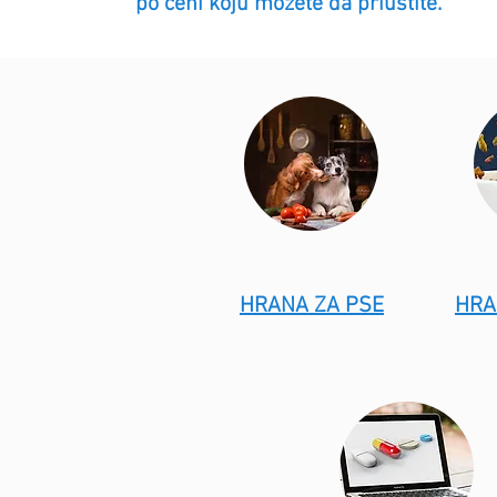
po ceni koju možete da priuštite.
HRANA ZA PSE
HRA