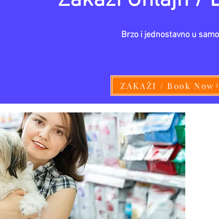
Click here
Brzo i jednostavno u samo
ZAKAŽI / Book Now