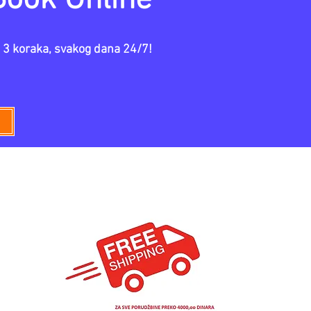
Click here
 3 koraka, svakog dana 24/7!