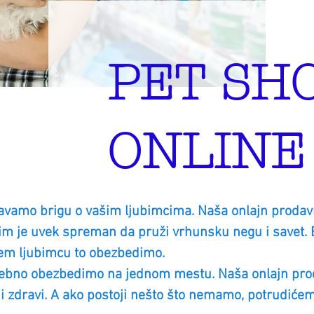
PET SH
ONLINE
vamo brigu o vašim ljubimcima. Naša onlajn prodavni
tim je uvek spreman da pruži vrhunsku negu i savet. Be
em ljubimcu to obezbedimo.
rebno obezbedimo na jednom mestu. Naša onlajn prod
́ni i zdravi. A ako postoji nešto što nemamo, potrudic