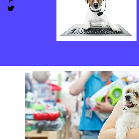
analize, analiza urina, serološki testovi i
citologija ( FNA- fine needle biopcy ),
vaginalni razmati, krvni razmazi preparati
iz otiska tkiva, citološki pregledi
punktata abdomena, grudne duplje,
cerebrospinalne tečnosti.
Click here