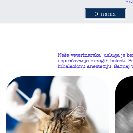
Va
O nama
Naša veterinarska usluga je ba
i sprečavanje mnogih bolesti. P
inhalacionu anesteziju. Saznaj