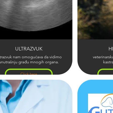
ULTRAZVUK
H
trazvuk nam omogućava da vidimo
veterinarska
unutrašnju građu mnogih organa.
kastr
Click here