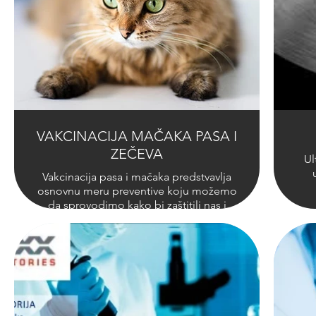
VAKCINACIJA MAČAKA PASA I
ZEČEVA
Ul
Vakcinacija pasa i mačaka predstvavlja
osnovnu meru preventive koju možemo
da sprovodimo kako bi zaštitili nas i
naše kućne ljubimce od smrtonosnih
bolesti kojima smo svi izloženi. Na ovoj
stranici izneli smo protokol koji
sprovodimo u Veterinarskoj Ambulanti
GUTA, kratak opis bolesti i najčešće
postavljena pitanja koja dobijamo u
svakodnevnom radu i kontaktu sa