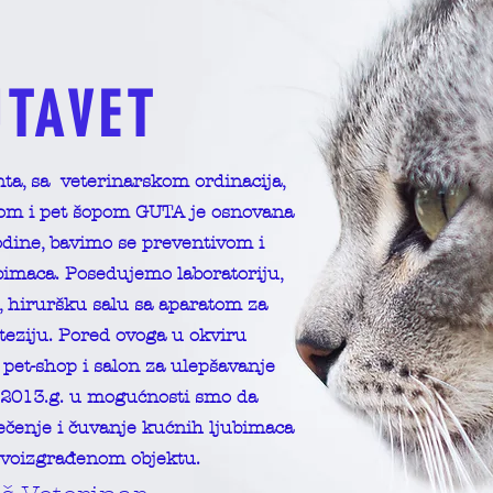
UTAVET
ta, sa veterinarskom ordinacija,
om i pet šopom GUTA je osnovana
dine, bavimo se preventivom i
bimaca. Posedujemo laboratoriju,
, hiruršku salu sa aparatom za
teziju. Pored ovoga u okviru
pet-shop i salon za ulepšavanje
 2013.g. u mogućnosti smo da
ečenje i čuvanje kućnih ljubimaca
voizgrađenom objektu.