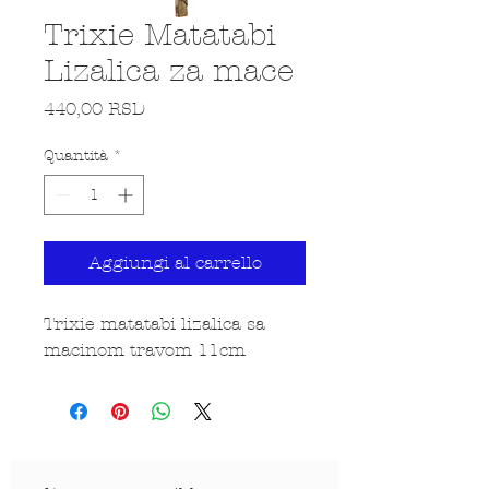
Trixie Matatabi
Lizalica za mace
Prezzo
440,00 RSD
Quantità
*
Aggiungi al carrello
Trixie matatabi lizalica sa
macinom travom 11cm