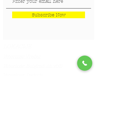
Subscribe Now
LOKACIJE
Veterinar Vračar
Veterinar Beograd na vodi
Veterinar Dedinje
Veterinar Banovo Brdo
PET CENTAR
Stranica za one koji hoće da
saznaju više!!!