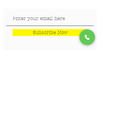
Subscribe Now
LOKACIJE
Veterinar Vračar
Veterinar Beograd na vodi
Veterinar Dedinje
Veterinar Banovo Brdo
PET CENTAR
Stranica za one koji hoće da
saznaju više!!!