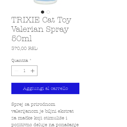
TRIXIE Cat Toy
Valerian Spray
50ml
Prezzo
370,00 RSD
Quantità
*
Aggiungi al carrello
Sprej sa prirodnom
valerijanom je biljni ekstrat
za mačke koji stimuliše i
pozitivno deluje na ponašanje