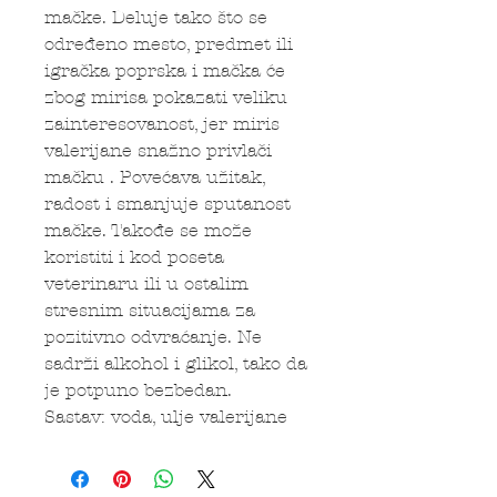
mačke. Deluje tako što se
određeno mesto, predmet ili
igračka poprska i mačka će
zbog mirisa pokazati veliku
zainteresovanost, jer miris
valerijane snažno privlači
mačku . Povećava užitak,
radost i smanjuje sputanost
mačke. Takođe se može
koristiti i kod poseta
veterinaru ili u ostalim
stresnim situacijama za
pozitivno odvraćanje. Ne
sadrži alkohol i glikol, tako da
je potpuno bezbedan.
Sastav: voda, ulje valerijane