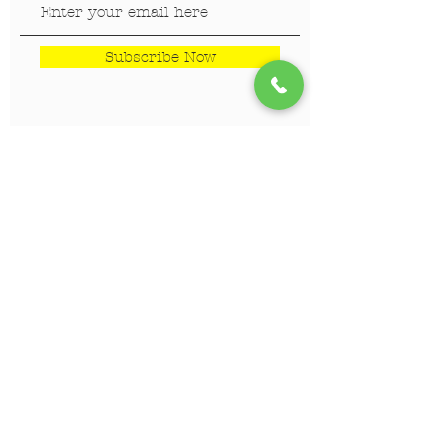
Subscribe Now
LOKACIJE
Veterinar Vračar
Veterinar Beograd na vodi
Veterinar Dedinje
Veterinar Banovo Brdo
PET CENTAR
Stranica za one koji hoće da
saznaju više!!!