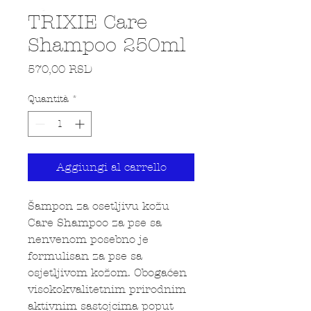
TRIXIE Care
Shampoo 250ml
Prezzo
570,00 RSD
Quantità
*
Aggiungi al carrello
Šampon za osetljivu kožu
Care Shampoo za pse sa
nenvenom posebno je
formulisan za pse sa
osjetljivom kožom. Obogaćen
visokokvalitetnim prirodnim
aktivnim sastojcima poput