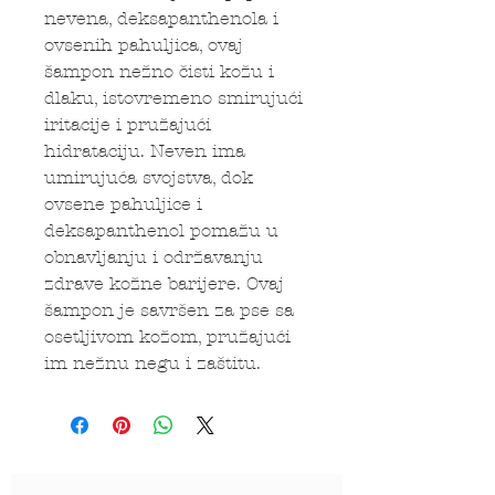
nevena, deksapanthenola i
ovsenih pahuljica, ovaj
šampon nežno čisti kožu i
dlaku, istovremeno smirujući
iritacije i pružajući
hidrataciju. Neven ima
umirujuća svojstva, dok
ovsene pahuljice i
deksapanthenol pomažu u
obnavljanju i održavanju
zdrave kožne barijere. Ovaj
šampon je savršen za pse sa
osetljivom kožom, pružajući
im nežnu negu i zaštitu.