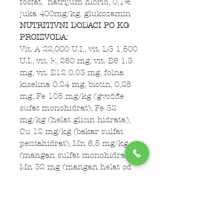
fosfat, natrijum hlorid, 0,1%
juka 400mg/kg, glukozamin
NUTRITIVNI DODACI PO KG
PROIZVODA:
Vit. A 22,000 U.I., vit. D3 1,500
U.I., vit. E, 280 mg, vit. B6 1.3
mg, vit. B12 0.03 mg, folna
kiselina 0.24 mg, biotin, 0,28
mg, Fe 105 mg/kg (gvožđe
sufat monohidrat), Fe 32
mg/kg (helat glicin hidrata),
Cu 12 mg/kg (bakar sulfat
pentahidrat), Mn 6,5 mg/kg
(mangan sulfat monohidrat)
Mn 32 mg (mangan helat od
glicin hidrata), Zn 130 mg/kg
(cink sulfat monohidrat), Zn
18 mg (amino kiseline helat
hidrat), I 4,1 mg/kg (kalcijum