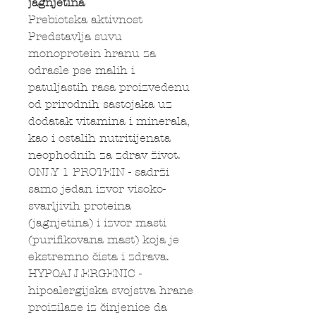
jagnjetina
Prebiotska aktivnost
Predstavlja suvu
monoprotein hranu za
odrasle pse malih i
patuljastih rasa proizvedenu
od prirodnih sastojaka uz
dodatak vitamina i minerala,
kao i ostalih nutritijenata
neophodnih za zdrav život.
ONLY 1 PROTEIN - sadrži
samo jedan izvor visoko-
svarljivih proteina
(jagnjetina) i izvor masti
(purifikovana mast) koja je
ekstremno čista i zdrava.
HYPOALLERGENIC -
hipoalergijska svojstva hrane
proizilaze iz činjenice da