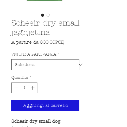
Schesir dry small
jagnjetina
Prezzo scontato
A partire da
800,00РСД
VELI?INA PAKOVANJA
*
Quantità
*
Aggiungi al carrello
Schesir dry small dog