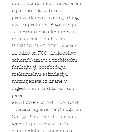
nema dodatih konzervanasa i
boja, kao i da je hrana
proizvedena od samo jednog
izvora proteina. Pogodna je
za ishranu pasa koji imaju
intoleranciju na hranu.
PREBIOTIC ACTION - kvasac
zajedno sa FOS (fruktooligo-
saharidi) imaju i prebiotsku
funkciju tj. obezbeđuju
maksimalnu asimilaciju
nutritijenata iz hrane u
digestivnom traktu odraslih
pasa.
SKIN CARE & ANTI-OXIDANT
- kvasac zajedno sa Omega 3 i
Omega 6 iz prirodnih izvora,
garantuju zdravlje kože i
sjajnu dlaku, a zajedno sa