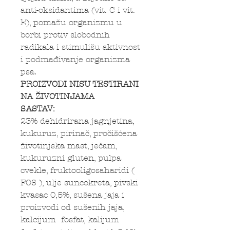
anti-oksidantima (vit. C i vit.
E), pomažu organizmu u
borbi protiv slobodnih
radikala i stimulišu aktivnost
i podmađivanje organizma
psa.
PROIZVODI NISU TESTIRANI
NA ŽIVOTINJAMA
SASTAV:
23% dehidrirana jagnjetina,
kukuruz, pirinač, pročišćena
životinjska mast, ječam,
kukuruzni gluten, pulpa
cvekle, fruktooligosaharidi (
FOS ), ulje suncokreta, pivski
kvasac 0,5%, sušena jaja i
proizvodi od sušenih jaja,
kalcijum fosfat, kalijum