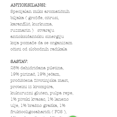
ANTIOKSIDANSI:
Specijalan miks aromatičnih
biljaka ( grožđe, citrusi,
karanfilić, kurkuma,
ruzmarin ) stvaraju
antioksidantsku sinergiju
koja pomaže da se organizam
očisti od slobodnih radikala
SASTAV:
28% dehidridana piletina,
19% pirinač, 19% ječam,
pročišćena životinjska mast,
proteini iz krompira,
kukuruzni gluten, pulpa repe,
1% pivski kvasac, 1% laneno
ulje, 1% brašno graška, 1%
fruktooligosaharidi ( FOS ),