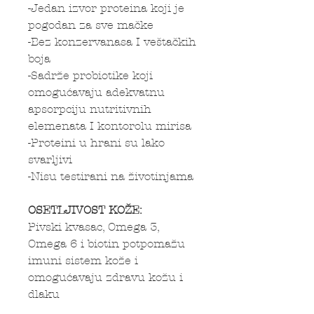
-Jedan izvor proteina koji je
pogodan za sve mačke
-Bez konzervanasa I veštačkih
boja
-Sadrže probiotike koji
omogućavaju adekvatnu
apsorpciju nutritivnih
elemenata I kontorolu mirisa
-Proteini u hrani su lako
svarljivi
-Nisu testirani na životinjama
OSETLJIVOST KOŽE:
Pivski kvasac, Omega 3,
Omega 6 i biotin potpomažu
imuni sistem kože i
omogućavaju zdravu kožu i
dlaku