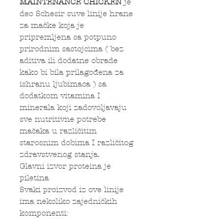
MAINTENANCE CHICKEN
je
deo Schesir suve linije hrane
za mačke koja je
pripremljena sa potpuno
prirodnim sastojcima ( bez
aditiva ili dodatne obrade
kako bi bila prilagođena za
ishranu ljubimaca ) sa
dodatkom vitamina I
minerala koji zadovoljavaju
sve nutritivne potrebe
mačaka u različitim
starosnim dobima I različitog
zdravstvenog stanja.
Glavni izvor proteina je
piletina
Svaki proizvod iz ove linije
ima nekoliko zajedničkih
komponenti: