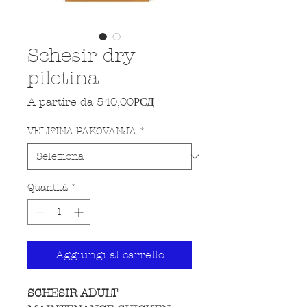
Schesir dry
piletina
Prezzo scontato
A partire da
540,00РСД
VELI?INA PAKOVANJA
*
Quantità
*
Aggiungi al carrello
SCHESIR ADULT