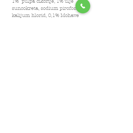
1% pulpa cikorije, 1% ulje
suncokreta, sodium pirofosfat,
kalijum hlorid, 0,1% Mohave
juka, 0,03% sušene
aromatične biljke (grožđe,
citrusi, karanfilić, kurkuma,
ruzmarin )
Subscribe Now
LOKACIJE