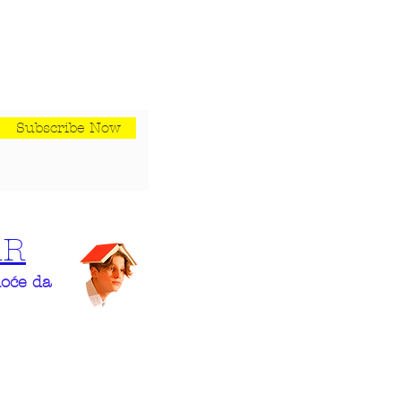
Subscribe Now
AR
hoće da