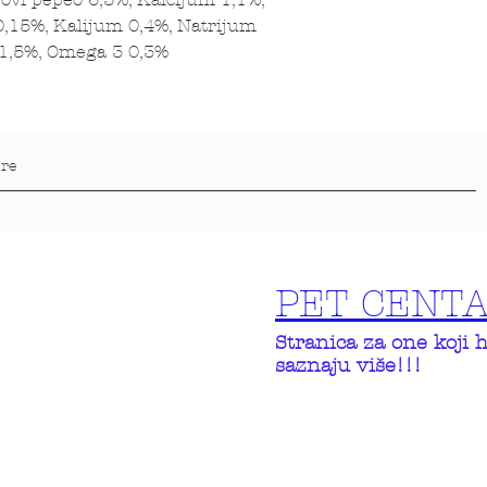
,15%, Kalijum 0,4%, Natrijum
 1,5%, Omega 3 0,3%
PET CENT
Stranica za one koji 
saznaju više!!!