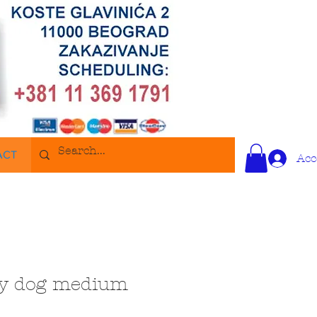
ACT
Acc
ry dog medium