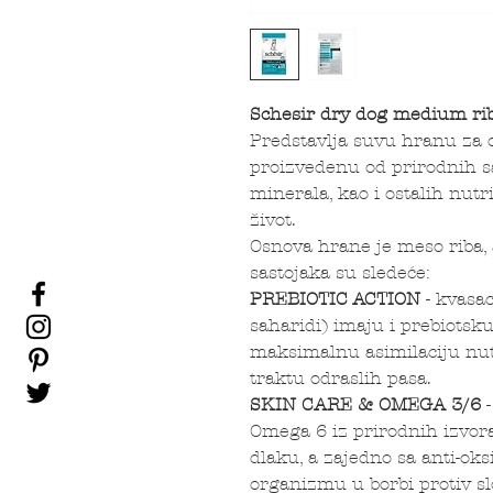
Schesir dry dog medium ri
Predstavlja suvu hranu za o
proizvedenu od prirodnih s
minerala, kao i ostalih nut
život.
Osnova hrane je meso riba, 
sastojaka su sledeće:
PREBIOTIC ACTION
- kvasac
saharidi) imaju i prebiotsku
maksimalnu asimilaciju nut
traktu odraslih pasa.
SKIN CARE & OMEGA 3/6
-
Omega 6 iz prirodnih izvora
dlaku, a zajedno sa anti-oks
organizmu u borbi protiv sl