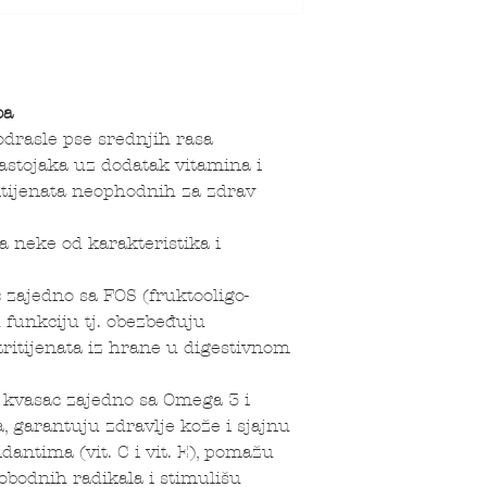
ba
drasle pse srednjih rasa
astojaka uz dodatak vitamina i
ritijenata neophodnih za zdrav
a neke od karakteristika i
 zajedno sa FOS (fruktooligo-
 funkciju tj. obezbeđuju
ritijenata iz hrane u digestivnom
 kvasac zajedno sa Omega 3 i
, garantuju zdravlje kože i sjajnu
idantima (vit. C i vit. E), pomažu
obodnih radikala i stimulišu