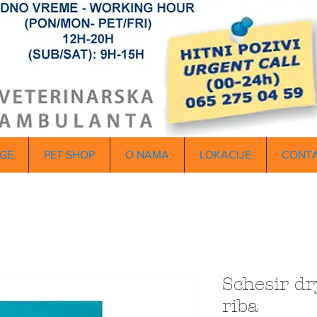
GE
PET SHOP
O NAMA
LOKACIJE
CONT
Schesir d
riba