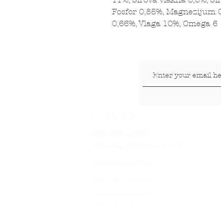
Fosfor 0,85%, Magnezijum 0
0,66%, Vlaga 10%, Omega 6
LOKACIJE
Veterinar Vračar
Veterinar Beograd na vodi
Veterinar Dedinje
Veterinar Banovo Brdo
Veterinar Banjica
Veterinar Stari Grad