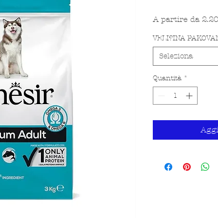
A partire da
2.2
VELI?INA PAKOVA
Seleziona
Quantità
*
Aggi