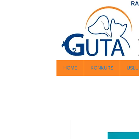
HOME
KONKURS
USLU