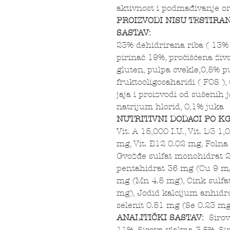
aktivnost i podmađivanje o
PROIZVODI NISU TESTIRA
SASTAV:
23% dehidrirana riba ( 13%
pirinač 19%, pročišćena živ
gluten, pulpa cvekle,0,5% pu
fruktooligosaharidi ( FOS ),
jaja i proizvodi od sušenih j
natrijum hlorid, 0,1% juka
NUTRITIVNI DODACI PO K
Vit. A 15,000 I.U., Vit. D3 1,
mg, Vit. B12 0.02 mg, Folna
Gvožđe sulfat monohidrat 2
pentahidrat 36 mg (Cu 9 m
mg (Mn 4.5 mg), Cink sulf
mg), Jodid kalcijum anhidro
selenit 0.51 mg (Se 0.23 mg
ANALITIČKI SASTAV:
Sirov
11%, Sirova vlakna 3,5%, Si