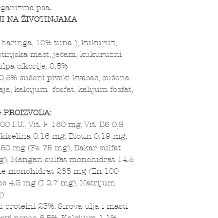
rganizma psa.
NI NA ŽIVOTINJAMA
 haringa, 10% tuna ), kukuruz,
otinjska mast, ječam, kukuruzni
lpa cikorije, 0,5%
 0,5% sušeni pivski kvasac, sušena
aja, kalcijum fosfat, kalijum fosfat,
G PROIZVODA:
000 I.U., Vit. E 180 mg, Vit. B6 0,9
 kiselina 0.16 mg, Biotin 0.19 mg,
50 mg (Fe 75 mg), Bakar sulfat
g), Mangan sulfat monohidrat 14.5
ate monohidrat 285 mg (Zn 100
s 4.3 mg (I 2.7 mg), Natrijum
)
i proteini 23%, Sirova ulja i masti
rovi pepeo 6,5%, Kalcijum 1,1%,