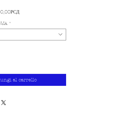
Prezzo scontato
00,00РСД
NJA
*
ungi al carrello