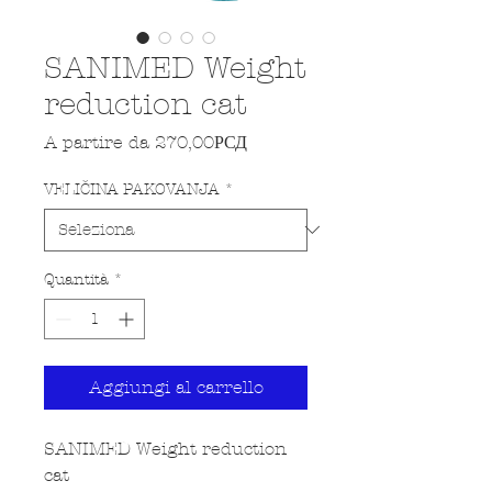
SANIMED Weight
reduction cat
Prezzo scontato
A partire da
270,00РСД
VELIČINA PAKOVANJA
*
Quantità
*
Aggiungi al carrello
SANIMED Weight reduction 
cat