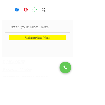
Subscribe Now
LOKACIJE
Veterinar Vračar
Veterinar Beograd na vodi
Veterinar Dedinje
Veterinar Banovo Brdo
PET CENTAR