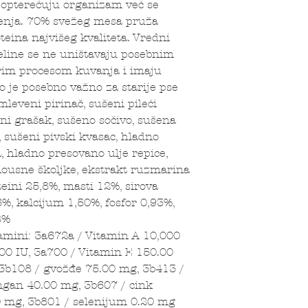
e opterećuju organizam već se
renja. 70% svežeg mesa pruža
eina najvišeg kvaliteta. Vredni
seline se ne uništavaju posebnim
m procesom kuvanja i imaju
o je posebno važno za starije pse
mleveni pirinač, sušeni pileći
eni grašak, sušeno sočivo, sušena
, sušeni pivski kvasac, hladno
 hladno presovano ulje repice,
enousne školjke, ekstrakt ruzmarina
teini 25,8%, masti 12%, sirova
6%, kalcijum 1,50%, fosfor 0,93%,
8%
amini: 3a672a / Vitamin A 10,000
00 IU, 3a700 / Vitamin E 150.00
3b108 / gvožđe 75.00 mg, 3b413 /
ngan 40.00 mg, 3b607 / cink
0 mg, 3b801 / selenijum 0.20 mg