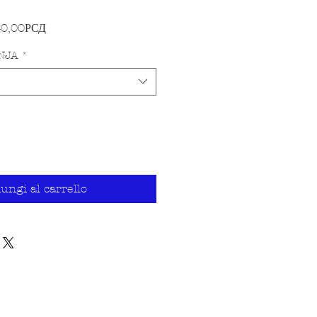
Prezzo scontato
40,00РСД
NJA
*
ungi al carrello