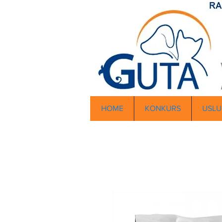
HOME
KONKURS
USLU