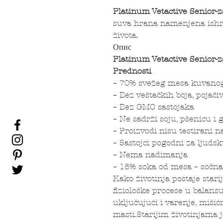
Platinum Vetactive Senior-za
suva hrana namenjena ishr
života.
Опис
Platinum Vetactive Senior-za
Prednosti
– 70% svežeg mesa kuvanog
– Bez veštačkih boja, pojač
– Bez GMO sastojaka
– Ne sadrži soju, pšenicu i 
– Proizvodi nisu testirani n
– Sastojci pogodni za ljuds
– Nema nadimanja
– 18% soka od mesa – sočn
Kako životinja postaje stari
fiziološke procese u balans
uključujući i varenje, miši
masti.Starijim životinjama 