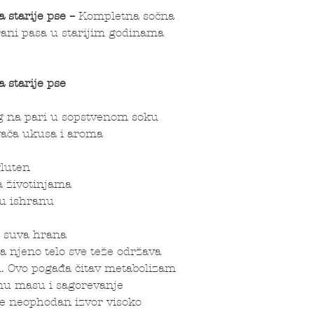
 starije pse –
Kompletna sočna
ani pasa u starijim godinama
 starije pse
 na pari u sopstvenom soku
ivača ukusa i aroma
gluten
a životinjama
ku ishranu
a suva hrana
ja njeno telo sve teže održava
u. Ovo pogađa čitav metabolizam
ćnu masu i sagorevanje
je neophodan izvor visoko