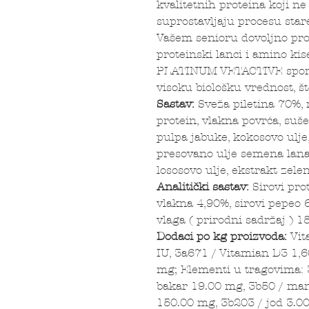
kvalitetnih proteina koji n
suprostavljaju procesu sta
Vašem senioru dovoljno prot
proteinski lanci i amino ki
PLATINUM VETACTIVE spori
visoku biološku vrednost, št
Sastav:
Sveža piletina 70%, 
protein, vlakna povrća, suš
pulpa jabuke, kokosovo ulje
presovano ulje semena lana,
lososovo ulje, ekstrakt zel
Analitički sastav:
Sirovi pro
vlakna 4,90%, sirovi pepeo 
vlaga ( prirodni sadržaj ) 1
Dodaci po kg proizvoda:
Vit
IU, 3a671 / Vitamian D3 1,6
mg; Elementi u tragovima: 
bakar 19.00 mg, 3b50 / ma
150.00 mg, 3b203 / jod 3.0