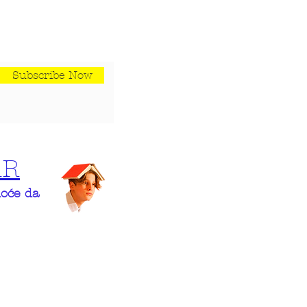
Subscribe Now
AR
hoće da