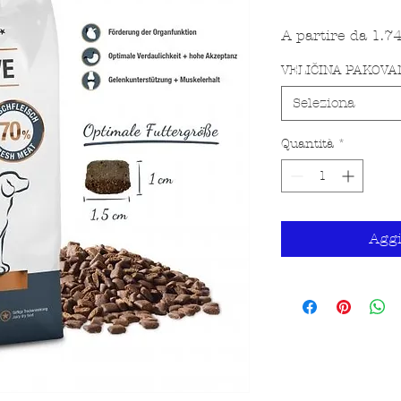
A partire da
1.7
VELIČINA PAKOVA
Seleziona
Quantità
*
Aggi