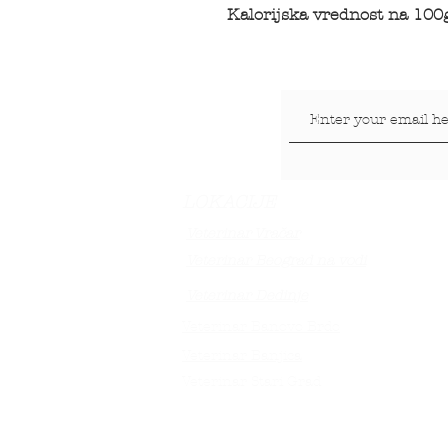
Kalorijska vrednost na 100
LOKACIJE
Veterinar Vračar
Veterinar Beograd na vodi
Veterinar Dedinje
Veterinar Banovo Brdo
Veterinar Banjica
Veterinar Stari Grad