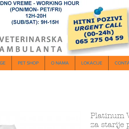
GE
PET SHOP
O NAMA
LOKACIJE
CONT
Platinum V
za starije 