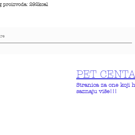
g proizvoda: 292kcal
PET CENT
Stranica za one koji 
saznaju više!!!