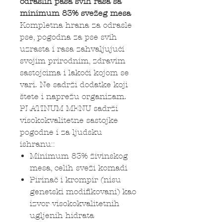
odraslih pasa svih rasa sa
minimum 83% svežeg mesa
Kompletna hrana za odrasle
pse, pogodna za pse svih
uzrasta i rasa zahvaljujući
svojim prirodnim, zdravim
sastojcima i lakoći kojom se
vari. Ne sadrži dodatke koji
štete i naprežu organizam.
PLATINUM MENU sadrži
visokokvalitetne sastojke
pogodne i za ljudsku
ishranu::
Minimum 83% živinskog
mesa, celih sveži komadi
Pirinač i krompir (nisu
genetski modifikovani) kao
izvor visokokvalitetnih
ugljenih hidrata