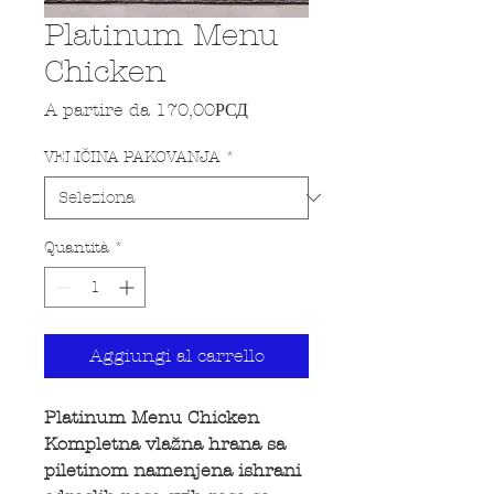
Platinum Menu
Chicken
Prezzo scontato
A partire da
170,00РСД
VELIČINA PAKOVANJA
*
Quantità
*
Aggiungi al carrello
Platinum Menu Chicken
Kompletna vlažna hrana sa
piletinom namenjena ishrani