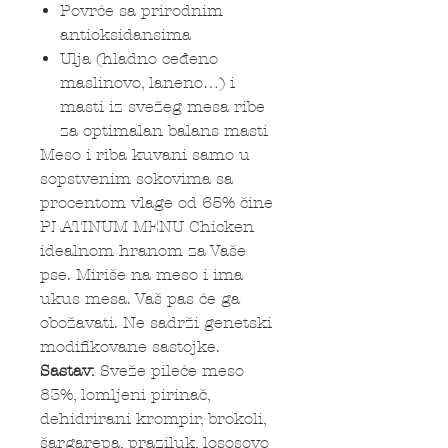
Povrće sa prirodnim
antioksidansima
Ulja (hladno ceđeno
maslinovo, laneno…) i
masti iz svežeg mesa ribe
za optimalan balans masti
Meso i riba kuvani samo u
sopstvenim sokovima sa
procentom vlage od 65% čine
PLATINUM MENU Chicken
idealnom hranom za Vaše
pse. Miriše na meso i ima
ukus mesa. Vaš pas će ga
obožavati. Ne sadrži genetski
modifikovane sastojke.
Sastav:
Sveže pileće meso
83%, lomljeni pirinač,
dehidrirani krompir, brokoli,
šargarepa, praziluk, lososovo