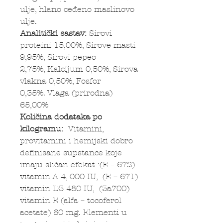
ulje, hlano ceđeno maslinovo
ulje.
Analitički sastav:
Sirovi
proteini 15,00%, Sirove masti
9,95%, Sirovi pepeo
2,75%, Kalcijum 0,50%, Sirova
vlakna 0,50%, Fosfor
0,35%. Vlaga (prirodna)
65,00%
Količina dodataka po
kilogramu:
Vitamini,
provitamini i hemijski dobro
definisane supstance koje
imaju sličan efekat :(E – 672)
vitamin A 4, 000 IU, (E – 671)
vitamin D3 480 IU, (3a700)
vitamin E (alfa – tocoferol
acetate) 60 mg. Elementi u