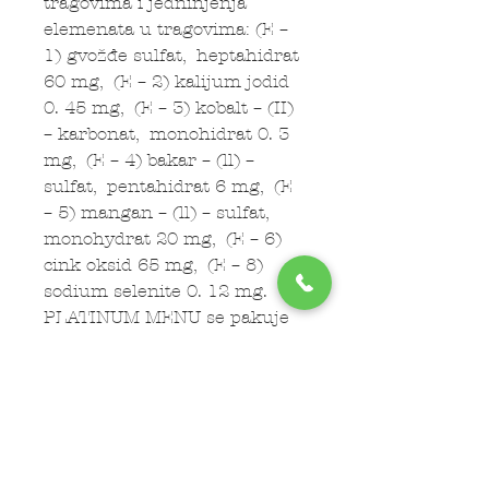
tragovima i jedninjenja
elemenata u tragovima: (E –
1) gvožđe sulfat, heptahidrat
60 mg, (E – 2) kalijum jodid
0. 45 mg, (E – 3) kobalt – (II)
– karbonat, monohidrat 0. 3
mg, (E – 4) bakar – (ll) –
sulfat, pentahidrat 6 mg, (E
– 5) mangan – (ll) – sulfat,
monohydrat 20 mg, (E – 6)
cink oksid 65 mg, (E – 8)
sodium selenite 0. 12 mg.
PLATINUM MENU se pakuje
u čvrstom i praktičnom Tetra
Recart pakovanju. Aroma se
zaržava od prvog do
poslednjeg zalogaja.
Nakon otvaranja pakovanja
PLATINUM MENI-ja držati ga