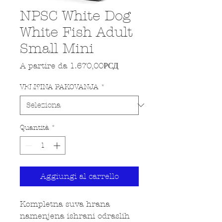
NPSC White Dog
White Fish Adult
Small Mini
Prezzo scontato
A partire da
1.670,00РСД
VELI?INA PAKOVANJA
*
Quantità
*
Aggiungi al carrello
Kompletna suva hrana
namenjena ishrani odraslih