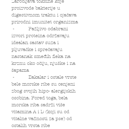
Zarobljava toksine koje
proizvode bakterije u
digestivnom traktu i ojačava
prirodni imunitet organizma
- Pažljivo odabrani
izvori proteina održavaju
idealan sastav suza i
pljuvačke i sprečavaju
nastanak smeđih fleka na
krznu oko očiju, njuške i na
šapama
- Bakalar i ostale vrste
bele morske ribe su cenjeni
zbog svojih hipo- alergijskih
osobina. Pored toga, bela
morska riba sadrži više
vitamina A i D (koji su od
vitalne važnosti za pse) od
ostalih vrsta ribe