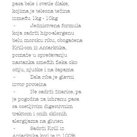
pasa bele i svetle dlake,
kojima je telesna težina
između 1kg - 10kg
- Jednistvena formula
koja sadrži hipo-alergenu
belu morsku ribu, obogaćena
Krill-om iz Antarktika,
pomaže u sprečavanju
nastanka smeđih fleka oko
očiju, njuške i na šapama
- Bela riba je glavni
izvor proteina
- Ne sadrži žitarice, pa
je pogodna za ishranu pasa
sa osetljivim digestivnim
traktom i onih sklonih
alergijama na gluten
- Sadrži Krill iz
Antarktika koji je iz 100%