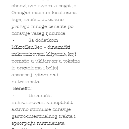
obnovljivih izvora, a bogat je
Omega3 masnim kiselinama
koje, naučno dokazano
pružaju mnoge benefite po
zdravlje Vašeg ljubimca
- Sa dodatkom
MikroZenGeo – dinamički
mikronizovani kliptonit, koji
pomaže u ukljanjanju toksina
iz organizma i boljoj
apsorpciji vitamina i
nutritienata
Benefiti:
- Dinamički
mikronizovani klinoptilolit
aktivno stimuliše zdravlje
gastro-intestinalnog trakta i
apsorpciju nutritienata.