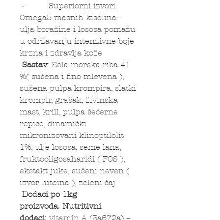
- Superiorni izvori
Omega3 masnih kiselina-
ulja boražine i lososa pomažu
u održavanju intenzivne boje
krzna i zdravlja kože
Sastav
: Bela morska riba 41
%( sušena i fino mlevena ),
sušena pulpa krompira, slatki
krompir, grašak, živinska
mast, krill, pulpa šećerne
repice, dinamički
mikronizovani klinoptilolit
1%, ulje lososa, seme lana,
fruktooligosaharidi ( FOS ),
ekstakt juke, sušeni neven (
izvor luteina ), zeleni čaj
Dodaci po 1kg
proizvoda
:
Nutritivni
dodaci:
vitamin A (3a672a) –