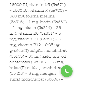
18000 IU, vitamin D3 (3a671)
– 1500 IU, vitamin E (3a700) –
530 mg, folična kiselina
(3a316) – 1 mg, biotin (3a880)
– 1 mg, niacin (3a314) – 35
mg, vitamin B6 (3a831) – 3
mg, vitamin B1 (3a821) – 3
mg, vitamin B12 – 0,05 µg
gvožđe(II) sulpfat monohidrat
(3b103) – 50 mg, kalcijum jod
anhidrozis (3b202) – 1,5 mg,
bakar(II) sulfat pentahidrat
(3b405) – 5 mg, mangan
sulfat monohidrat (3b503) –
20 mg, cink sulfat
monohidrat (3b605) – 115
mg, natrijum selenit (3b801)
– 0,1 mg.
Tehnološki