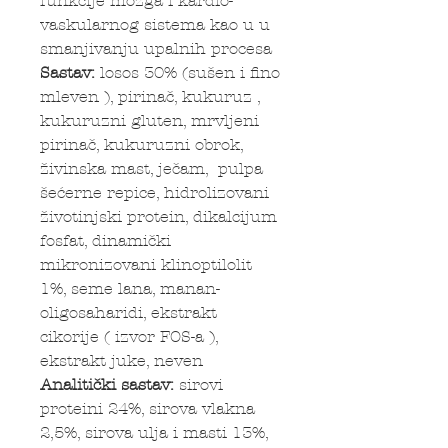
funkcije mozga i kardio-
vaskularnog sistema kao u u
smanjivanju upalnih procesa
Sastav:
losos 30% (sušen i fino
mleven ), pirinač, kukuruz ,
kukuruzni gluten, mrvljeni
pirinač, kukuruzni obrok,
živinska mast, ječam, pulpa
šećerne repice, hidrolizovani
životinjski protein, dikalcijum
fosfat, dinamički
mikronizovani klinoptilolit
1%, seme lana, manan-
oligosaharidi, ekstrakt
cikorije ( izvor FOS-a ),
ekstrakt juke, neven
Analitički sastav:
sirovi
proteini 24%, sirova vlakna
2,5%, sirova ulja i masti 13%,