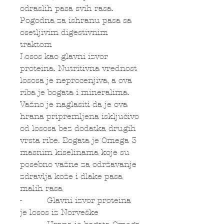
odraslih pasa svih rasa.
Pogodna za ishranu pasa sa
osetljivim digestivnim
traktom
Losos kao glavni izvor
proteina. Nutritivna vrednost
lososa je neprocenjiva, a ova
riba je bogata i mineralima.
Važno je naglasiti da je ova
hrana pripremljena isključivo
od lososa bez dodatka drugih
vrsta ribe. Bogata je Omega 3
masnim kiselinama koje su
posebno važne za održavanje
zdravlja kože i dlake pasa
malih rasa
- Glavni izvor proteina
je losos iz Norveške