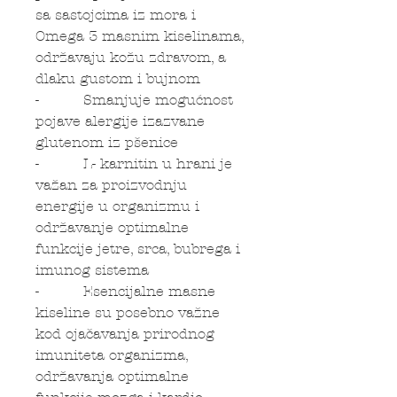
sa sastojcima iz mora i
Omega 3 masnim kiselinama,
održavaju kožu zdravom, a
dlaku gustom i bujnom
- Smanjuje mogućnost
pojave alergije izazvane
glutenom iz pšenice
- L- karnitin u hrani je
važan za proizvodnju
energije u organizmu i
održavanje optimalne
funkcije jetre, srca, bubrega i
imunog sistema
- Esencijalne masne
kiseline su posebno važne
kod ojačavanja prirodnog
imuniteta organizma,
održavanja optimalne