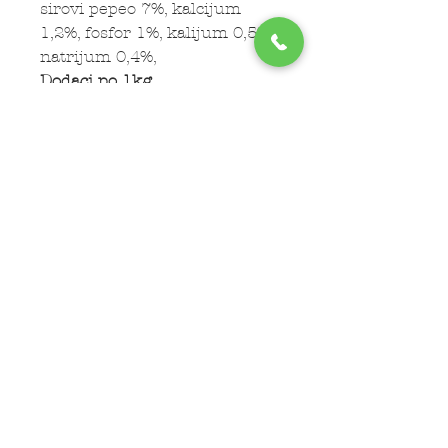
sirovi pepeo 7%, kalcijum
1,2%, fosfor 1%, kalijum 0,5%,
natrijum 0,4%,
Dodaci po 1kg
proizvoda:
Nutritivni
dodaci:
vitamin A (3a672a) –
18000 IU, vitamin D3 (3a671)
– 1500 IU, vitamin E (3a700) –
530 mg, gvožđe(II) sulfat
monohidrat (3b103) – 65 mg,
kalcijum jod anhidrozis
(3b202) – 1,95 mg, bakar(II)
sulfat pentahidrat (3b405) –
6,5 mg, mangan sulfat
monohidrat (3b503) – 26 mg,
cink sulfat monohidrat
(3b605) – 149,5 mg, natrijum
selenit (3b801) – 0,13 mg, L-
karnitin (3a910) – 50