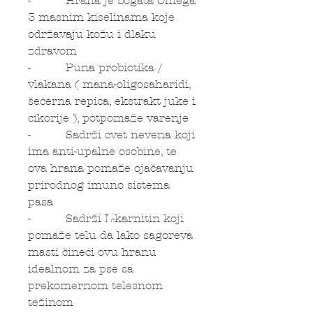
- Hrana je bogata Omega
3 masnim kiselinama koje
održavaju kožu i dlaku
zdravom
- Puna probiotika /
vlakana ( mana-oligosaharidi,
šećerna repica, ekstrakt juke i
cikorije ), potpomaže varenje
- Sadrži cvet nevena koji
ima anti-upalne osobine, te
ova hrana pomaže ojačavanju
prirodnog imuno sistema
pasa
- Sadrži L-karnitin koji
pomaže telu da lako sagoreva
masti čineći ovu hranu
idealnom za pse sa
prekomernom telesnom
težinom