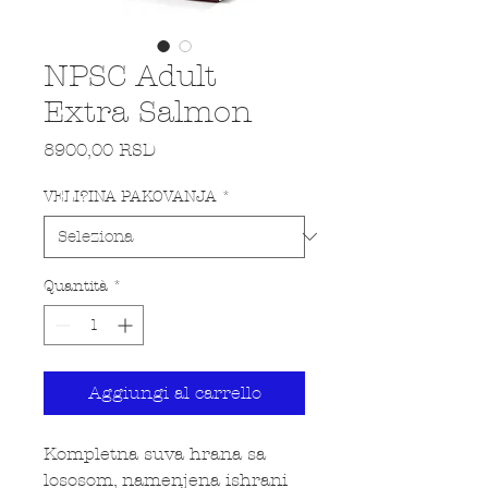
NPSC Adult
Extra Salmon
Prezzo
8900,00 RSD
VELI?INA PAKOVANJA
*
Quantità
*
Aggiungi al carrello
Kompletna suva hrana sa
lososom, namenjena ishrani