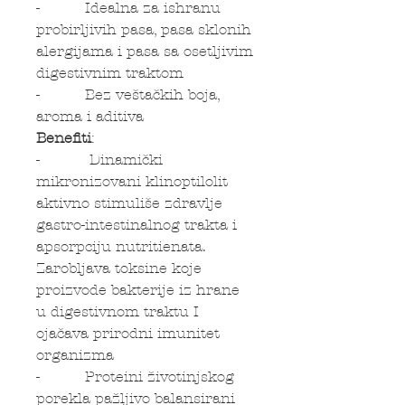
- Idealna za ishranu
probirljivih pasa, pasa sklonih
alergijama i pasa sa osetljivim
digestivnim traktom
- Bez veštačkih boja,
aroma i aditiva
Benefiti
:
- Dinamički
mikronizovani klinoptilolit
aktivno stimuliše zdravlje
gastro-intestinalnog trakta i
apsorpciju nutritienata.
Zarobljava toksine koje
proizvode bakterije iz hrane
u digestivnom traktu I
ojačava prirodni imunitet
organizma
- Proteini životinjskog
porekla pažljivo balansirani