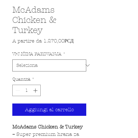
McAdams
Chicken &
Turkey
Prezzo scontato
A partire da
1.270,00РСД
VELIČINA PAKOVANJA
*
Quantità
*
Aggiungi al carrello
McAdams Chicken & Turkey
–
Super premium hrana za