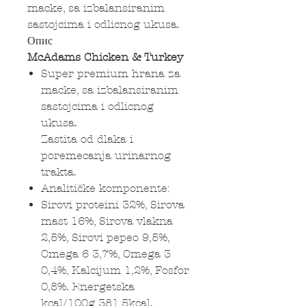
macke, sa izbalansiranim
sastojcima i odlicnog ukusa.
Опис
McAdams Chicken & Turkey
Super premium hrana za
macke, sa izbalansiranim
sastojcima i odlicnog
ukusa.
Zastita od dlaka i
poremecanja urinarnog
trakta.
Analitičke komponente:
Sirovi proteini 32%, Sirova
mast 16%, Sirova vlakna
2,5%, Sirovi pepeo 9,5%,
Omega 6 3,7%, Omega 3
0,4%, Kalcijum 1,2%, Fosfor
0,8%. Energetska
kcal/100g 381,5kcal.