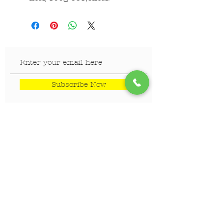
Subscribe Now
LOKACIJE
Veterinar Vračar
Veterinar Beograd na vodi
Veterinar Dedinje
Veterinar Banovo Brdo