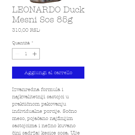
LEONARDO Duck
Mesni Sos 85g
Prezzo
310,00 RSD
Quantità
*
Aggiungi al carrello
Izvanredna formula i
najkvalitetniji sastojci u
praktičnom pakovanju
individualne porcije. Sočno
meso, pojačano najfinijim
sastojcima i nežno kuvano
čini sadržaj kesice sosa. Ulje