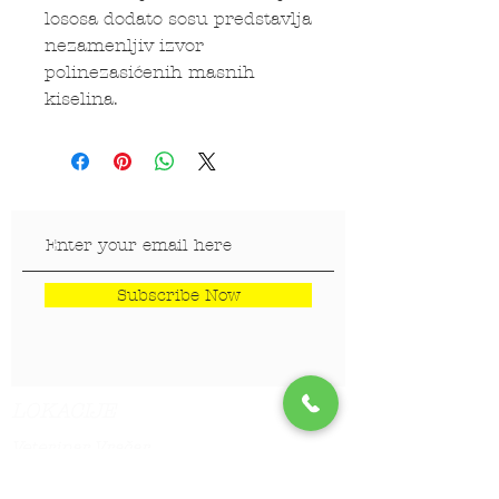
lososa dodato sosu predstavlja
nezamenljiv izvor
polinezasićenih masnih
kiselina.
Subscribe Now
LOKACIJE
Veterinar Vračar
Veterinar Beograd na vodi