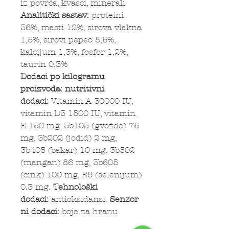
iz povrća, kvasci, minerali
Analitički sastav:
proteini
36%, masti 12%, sirova vlakna
1,5%, sirovi pepeo 8,5%,
kalcijum 1,3%, fosfor 1,2%,
taurin 0,3%
Dodaci po kilogramu
proizvoda:
nutritivni
dodaci:
Vitamin A 30000 IU,
vitamin D3 1500 IU, vitamin
E 150 mg, 3b103 (gvožđe) 75
mg, 3b202 (jodid) 2 mg,
3b405 (bakar) 10 mg, 3b502
(mangan) 86 mg, 3b605
(cink) 100 mg, E8 (selenijum)
0.3 mg.
Tehnološki
dodaci:
antioksidansi.
Senzor
ni dodaci:
boje za hranu