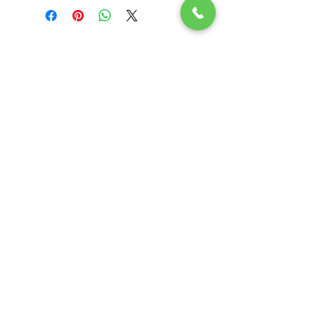
Subscribe Now
LOKACIJE
Veterinar Vračar
Veterinar Beograd na vodi
Veterinar Dedinje
Veterinar Banovo Brdo
PET CENTAR
Stranica za one koji hoće da