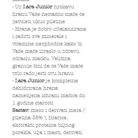
- Uz
Lara Junior
hrskavu
hranu Vaše nestašno mače će
zavoleti ukus piletine
- Hrana je dobro izbalansirana
i sadrži sve minerale i
vitamine neophodne kako bi
Vaše mače izraslo u zdravu
odraslu mačku. Veličina
granule čini da će Vaše mače
vrlo rado jesti ovu hranu
-
Lara Junior
je kompletna
dehidrirana hrana
namenjena ishrani mačića do
1 godine starosti
Sastav:
meso i derivati mesa (
piletina 35% ), žitarice,
ekstrakti proteina biljnog
porekla, ulja i masti, derivati