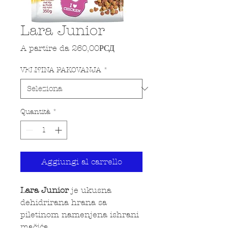
Lara Junior
Prezzo scontato
A partire da
260,00РСД
VELI?INA PAKOVANJA
*
Quantità
*
Aggiungi al carrello
Lara Junior
je ukusna
dehidrirana hrana sa
piletinom namenjena ishrani
mačića