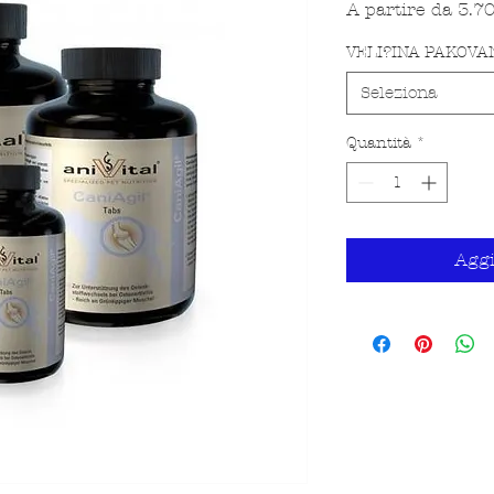
A partire da
3.7
VELI?INA PAKOVA
Seleziona
Quantità
*
Aggi