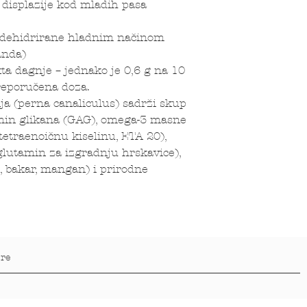
displazije kod mladih pasa
s dehidrirane hladnim načinom
anda)
ta dagnje – jednako je 0,6 g na 10
preporučena doza.
a (perna canaliculus) sadrži skup
min glikana (GAG), omega-3 masne
tetraenoičnu kiselinu, ETA 20),
glutamin za izgradnju hrskavice),
, bakar, mangan) i prirodne