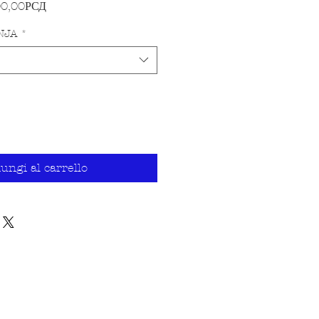
Prezzo scontato
00,00РСД
NJA
*
ungi al carrello