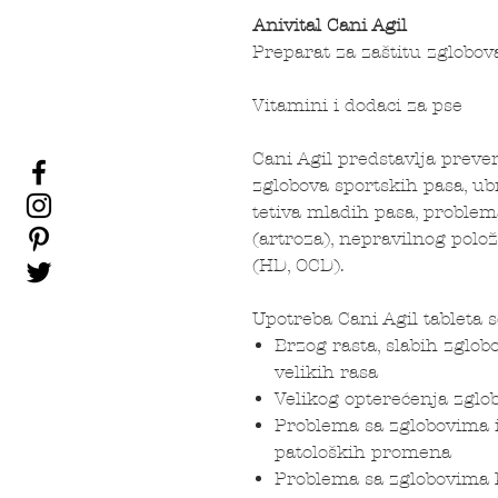
Anivital Cani Agil
Preparat za zaštitu zglobova,
Vitamini i dodaci za pse
Cani Agil predstavlja preven
zglobova sportskih pasa, ub
tetiva mladih pasa, problem
(artroza), nepravilnog polo
(HD, OCD).
Upotreba Cani Agil tableta 
Brzog rasta, slabih zglo
velikih rasa
Velikog opterećenja zglo
Problema sa zglobovima i
patoloških promena
Problema sa zglobovima ko