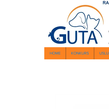
HOME
KONKURS
USLU