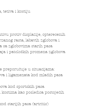
 tetiva i kostiju
tivu protiv displazije, opterecenih
rzanog rasta, labavih zglobova i
a sa zglobovima starih pasa
žaja i patoloških promena zglobova
se preporučuje u situacijama:
bova i ligamenata kod mladih pasa
bova kod sportskih pasa
 kostima kao posledica postojećih
d starijih pasa (artritis)