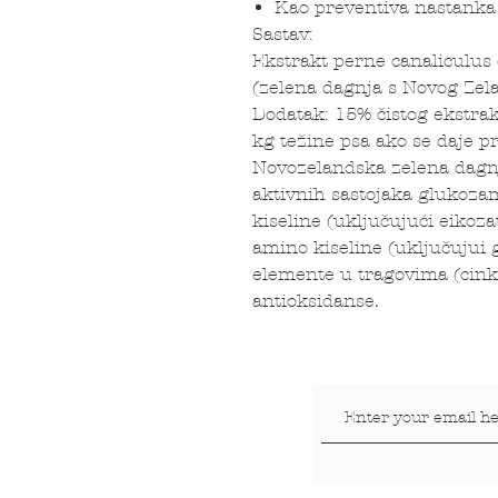
Kao preventiva nastanka 
Sastav:
Ekstrakt perne canaliculu
(zelena dagnja s Novog Zel
Dodatak: 15% čistog ekstrak
kg težine psa ako se daje 
Novozelandska zelena dagnj
aktivnih sastojaka glukoza
kiseline (uključujući eikoza
amino kiseline (uključujui 
elemente u tragovima (cink
antioksidanse.