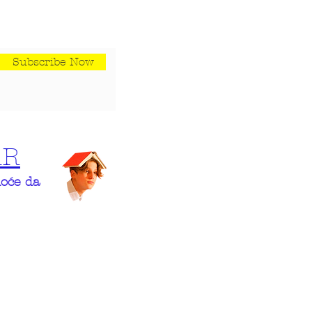
Subscribe Now
AR
hoće da