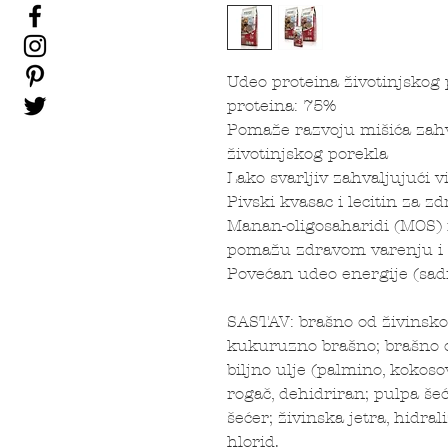
Udeo proteina životinjskog 
proteina: 75%
Pomaže razvoju mišića zahv
životinjskog porekla
Lako svarljiv zahvaljujući 
Pivski kvasac i lecitin za z
Manan-oligosaharidi (MOS) i
pomažu zdravom varenju i 
Povećan udeo energije (sad
SASTAV: brašno od živinsko
kukuruzno brašno; brašno o
biljno ulje (palmino, kokoso
rogač, dehidriran; pulpa še
šećer; živinska jetra, hidra
hlorid.