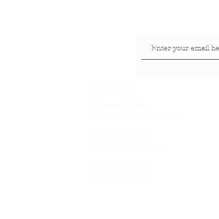
LOKACIJE
Veterinar Vračar
Veterinar Beograd na vodi
Veterinar Dedinje
Veterinar Banovo Brdo
Veterinar Banjica
Veterinar Stari Grad