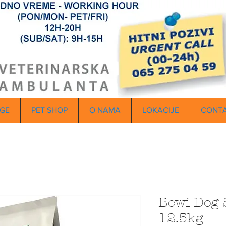
GE
PET SHOP
O NAMA
LOKACIJE
CONT
Bewi Dog 
12.5kg