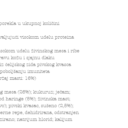
porekla u ukupnoj količini
aljujući visokom udelu proteina
visokom udelu živinskog mesa i ribe
dravu kožu i sjajnu dlaku
z ćelijskog zida pivskog kvasca
poboljšanju imuniteta
ržaj masti: 16%)
g mesa (26%); kukuruz; ječam;
d haringe (5%); živinska mast;
vo); pivski kvasac, sušeno (2,5%);
ćerne repe, dehidrirana, odstranjen
lizirano; natrijum hlorid; kalijum