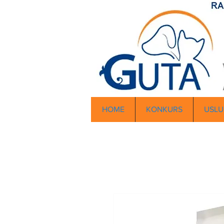
HOME
KONKURS
USLU