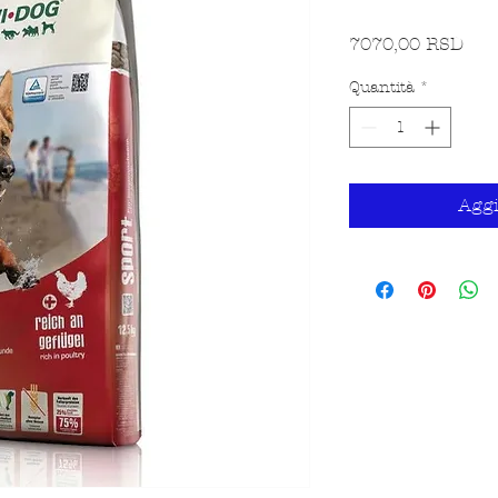
Pre
7070,00 RSD
Quantità
*
Aggi