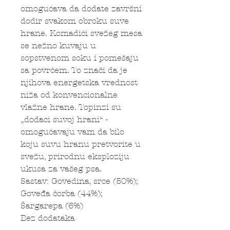
omogućava da dodate završni
dodir svakom obroku suve
hrane. Komadići svežeg mesa
se nežno kuvaju u
sopstvenom soku i pomešaju
sa povrćem. To znači da je
njihova energetska vrednost
niža od konvencionalne
vlažne hrane. Topinzi su
„dodaci suvoj hrani“ -
omogućavaju vam da bilo
koju suvu hranu pretvorite u
svežu, prirodnu eksploziju
ukusa za vašeg psa.
Sastav: Govedina, srce (50%);
Goveđa čorba (44%);
Šargarepa (6%)
Bez dodataka