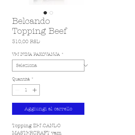
Belcando
Topping Beef
Prezzo
310,00 RSD
VELI?INA PAKOVANJA
*
Quantità
*
Aggiungi al carrello
Topping BELCANDO
MASTERCRAFT vam