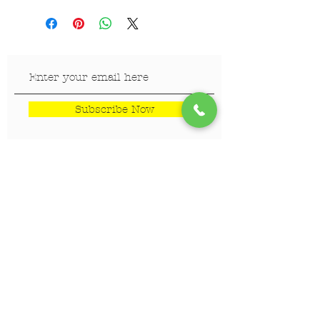
Subscribe Now
LOKACIJE
Veterinar Vračar
Veterinar Beograd na vodi
Veterinar Dedinje
Veterinar Banovo Brdo
PET CENTAR