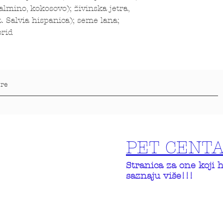
palmino, kokosovo); živinska jetra,
t. Salvia hispanica); seme lana;
orid
PET CENT
Stranica za one koji 
saznaju više!!!