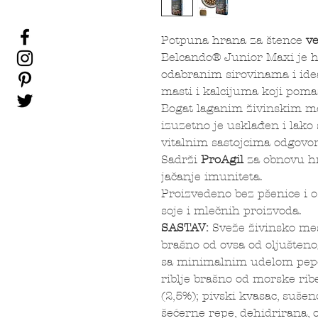
Potpuna hrana za štence
ve
Belcando® Junior Maxi je ho
odabranim sirovinama i id
masti i kalcijuma koji poma
Bogat laganim živinskim me
izuzetno je usklađen i lako 
vitalnim sastojcima odgovor
Sadrži
ProAgil
za obnovu hr
jačanje imuniteta.
Proizvedeno bez pšenice i os
soje i mlečnih proizvoda.
SASTAV:
Sveže živinsko mes
brašno od ovsa od oljušteno
sa minimalnim udelom pepel
riblje brašno od morske ribe
(2,5%); pivski kvasac, sušen
šećerne repe, dehidrirana, o