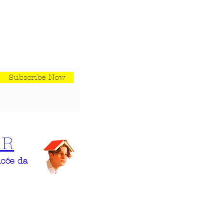
Subscribe Now
AR
hoće da