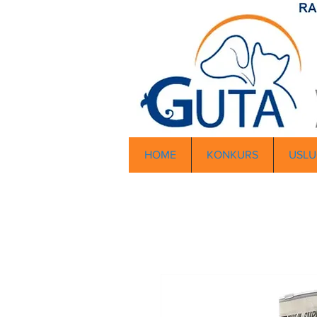
HOME
KONKURS
USLU