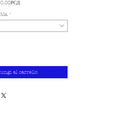
Prezzo scontato
70,00РСД
NJA
*
ungi al carrello