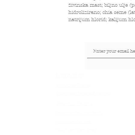
živinska mast; biljno ulje (
hidrolizirano; chia seme (la
natrijum hlorid; kalijum hl
LOKACIJE
Veterinar Vračar
Veterinar Beograd na vodi
Veterinar Dedinje
Veterinar Banovo Brdo
Veterinar Banjica
Veterinar Stari Grad