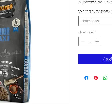
A partire da
3.2
VELI?INA PAKOVA
Seleziona
Quantità
*
Aggi