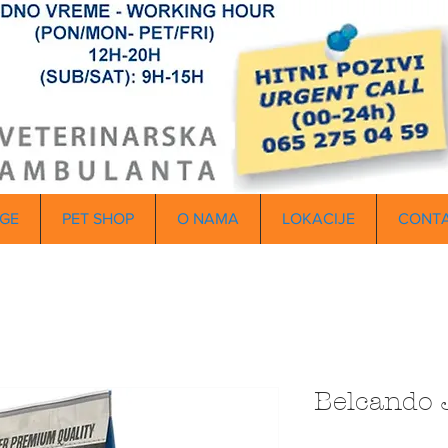
GE
PET SHOP
O NAMA
LOKACIJE
CONT
Belcando 