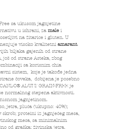
Free sa ukusom jagnjetine
rnativu u ishrani, za
male
i
osetljivi na žitarice i gluten. U
menjuje visoko kvalitetni
amarant
.
ijih biljaka gajenih od strane
n, još od strane Asteka, zbog
ombinaciji sa korisnim chia
avni sistem, koje je takođe jedna
 strane čoveka, dobijena je posebno
ELCANDO® ADULT GRAIN-FREE je
se normalnog stepena aktivnosti.
 ukusnom jagnjetinom.
o, jetra, pluća (ukupno: 40%);
skrob; proteini iz jagnjećeg mesa,
živinskog mesa, sa minimalnim
no od graška; živinska jetra,