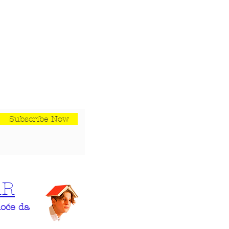
Subscribe Now
AR
hoće da