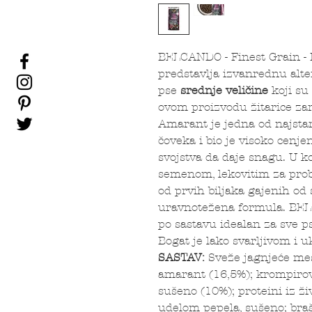
BELCANDO - Finest Grain - 
predstavlja izvanrednu alte
pse
srednje veličine
koji su 
ovom proizvodu žitarice za
Amarant je jedna od najstar
čoveka i bio je visoko cenje
svojstva da daje snagu. U k
semenom, lekovitim za prob
od prvih biljaka gajenih od
uravnotežena formula. B
po sastavu idealan za sve p
Bogat je lako svarljivom i
SASTAV:
Sveže jagnjeće mes
amarant (16,5%); krompirov 
sušeno (10%); proteini iz 
udelom pepela, sušeno; braš