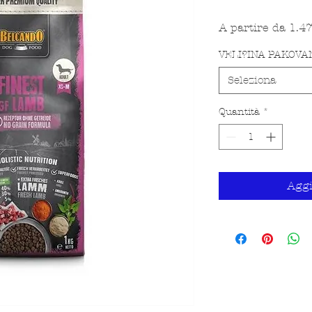
A partire da
1.4
VELI?INA PAKOVA
Seleziona
Quantità
*
Aggi