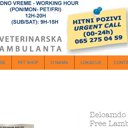
GE
PET SHOP
O NAMA
LOKACIJE
CONT
Belcamdo 
Free Lam