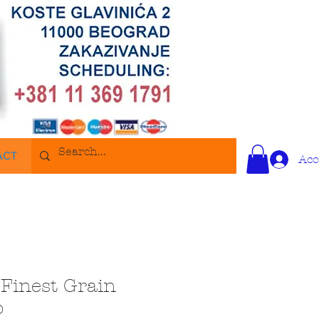
ACT
Acc
Finest Grain
b