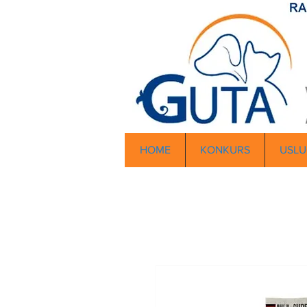
HOME
KONKURS
USLU