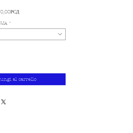
Prezzo scontato
70,00РСД
NJA
*
ungi al carrello