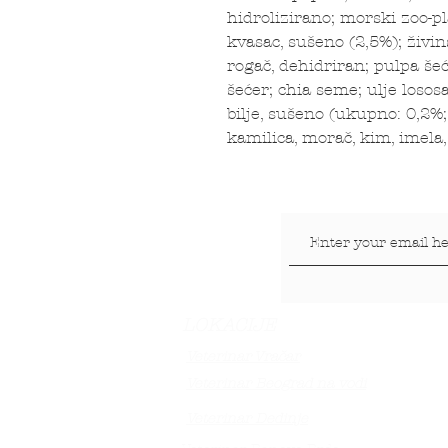
hidrolizirano; morski zoo-pl
kvasac, sušeno (2,5%); živi
rogač, dehidriran; pulpa še
šećer; chia seme; ulje losos
bilje, sušeno (ukupno: 0,2%; 
kamilica, morač, kim, imela,
LOKACIJE
Veterinar Vračar
Veterinar Beograd na vodi
Veterinar Dedinje