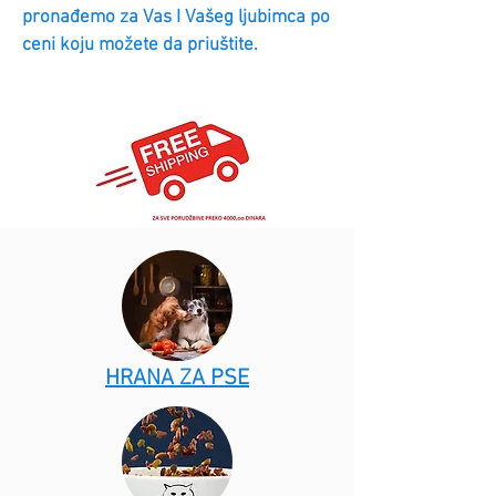
pronađemo za Vas I Vašeg ljubimca po
ceni koju možete da priuštite.
HRANA ZA PSE