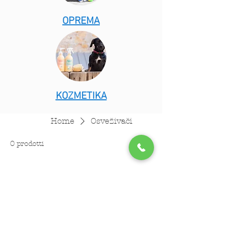
OPREMA
KOZMETIKA
Home
Osveživači
0 prodotti
Non ci sono ancora
prodotti...