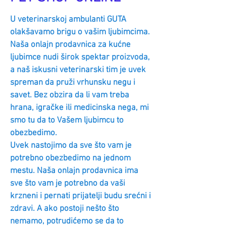
U veterinarskoj ambulanti GUTA
olakšavamo brigu o vašim ljubimcima.
Naša onlajn prodavnica za kućne
ljubimce nudi širok spektar proizvoda,
a naš iskusni veterinarski tim je uvek
spreman da pruži vrhunsku negu i
savet. Bez obzira da li vam treba
hrana, igračke ili medicinska nega, mi
smo tu da to Vašem ljubimcu to
obezbedimo.
Uvek nastojimo da sve što vam je
potrebno obezbedimo na jednom
mestu. Naša onlajn prodavnica ima
sve što vam je potrebno da vaši
krzneni i pernati prijatelji budu srećni i
zdravi. A ako postoji nešto što
nemamo, potrudićemo se da to