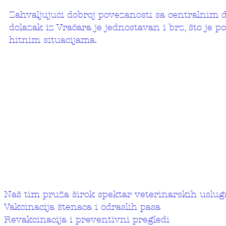
Zahvaljujući dobroj povezanosti sa centralnim 
dolazak iz Vračara je jednostavan i brz, što je 
hitnim situacijama.
Naš tim pruža širok spektar veterinarskih uslug
Vakcinacija štenaca i odraslih pasa
Revakcinacija i preventivni pregledi