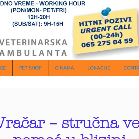
GE
PET SHOP
O NAMA
LOKACIJE
CONT
Vračar – stručna v