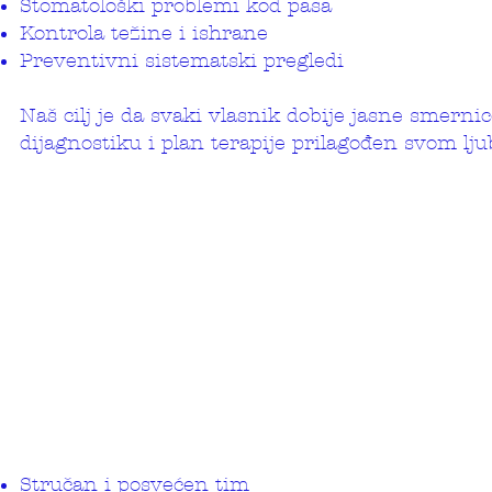
Stomatološki problemi kod pasa
Kontrola težine i ishrane
Preventivni sistematski pregledi
Naš cilj je da svaki vlasnik dobije jasne smerni
dijagnostiku i plan terapije prilagođen svom lj
Stručan i posvećen tim