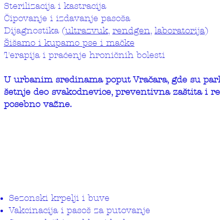
Sterilizacija i kastracija
Čipovanje i izdavanje pasoša
Dijagnostika (
ultrazvuk
,
rendgen
,
laboratorija
)
Šišamo i kupamo pse i mačke
Terapija i praćenje hroničnih bolesti
U urbanim sredinama poput Vračara, gde su park
šetnje deo svakodnevice, preventivna zaštita i r
posebno važne.
Sezonski krpelji i buve
Vakcinacija i pasoš za putovanje