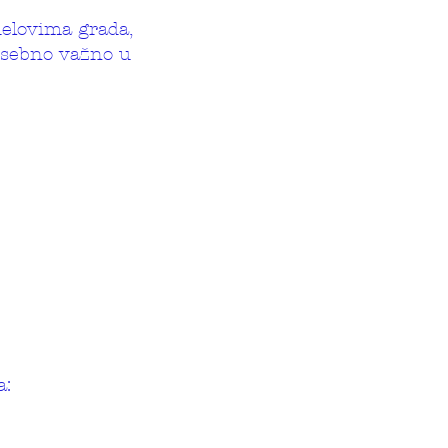
delovima grada,
posebno važno u
a: