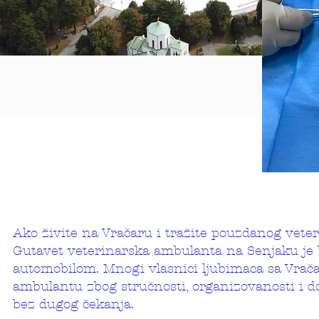
Ako živite na Vračaru i tražite pouzdanog veteri
Gutavet veterinarska ambulanta na Senjaku je 
automobilom. Mnogi vlasnici ljubimaca sa Vrača
ambulantu zbog stručnosti, organizovanosti i d
bez dugog čekanja.