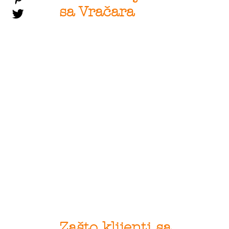
sa Vračara
Zašto klijenti sa