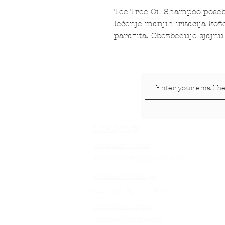
Tee Tree Oil Shampoo pose
lečenje manjih iritacija ko
parazita. Obezbeđuje sjajnu
LOKACIJE
Veterinar Vračar
Veterinar Beograd na vodi
Veterinar Dedinje
Veterinar Banovo Brdo
Veterinar Banjica
Veterinar Stari Grad