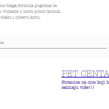
bno blaga formula pogodna za
že. Pomaže u borbi protiv kožnih
 dlaku i zdravu kožu.
PET CENT
Stranica za one koji 
saznaju više!!!