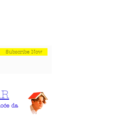
Subscribe Now
AR
hoće da