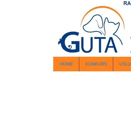
HOME
KONKURS
USLU