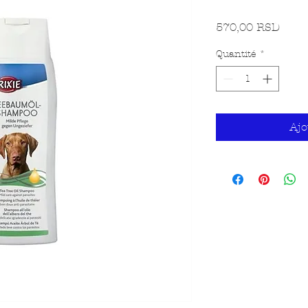
Prix
570,00 RSD
Quantité
*
Ajo