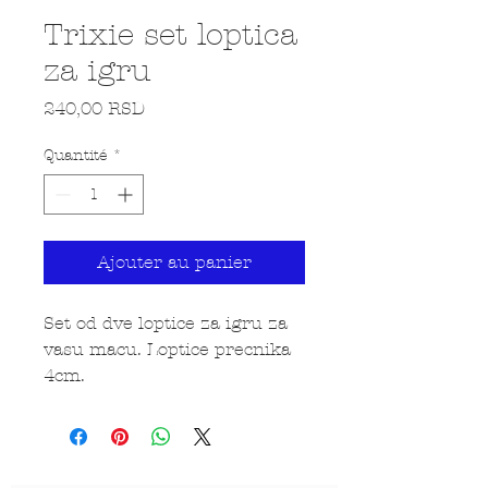
Trixie set loptica
za igru
Prix
240,00 RSD
Quantité
*
Ajouter au panier
Set od dve loptice za igru za
vasu macu. Loptice precnika
4cm.