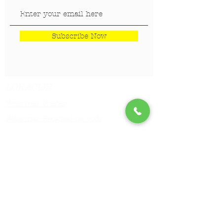
Subscribe Now
LOKACIJE
Veterinar Vračar
Veterinar Beograd na vodi
Veterinar Dedinje
Veterinar Banovo Brdo
PET CENTAR
Stranica za one koji hoće da
saznaju više!!!