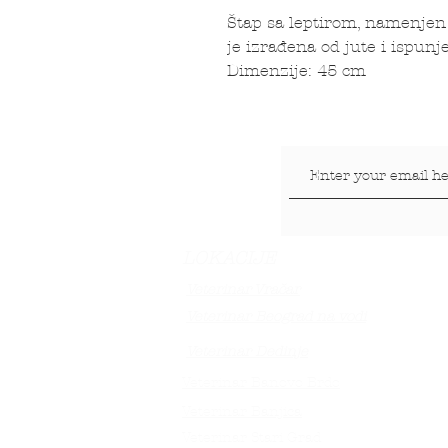
Štap sa leptirom, namenjen
je izrađena od jute i ispu
Dimenzije: 45 cm
LOKACIJE
Veterinar Vračar
Veterinar Beograd na vodi
Veterinar Dedinje
Veterinar Banovo Brdo
Veterinar Banjica
Veterinar Stari Grad