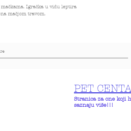
 mačkama. Igračka u vidu leptira
njena mačjom travom.
PET CENT
Stranica za one koji 
saznaju više!!!