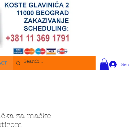
ACT
Se 
račka za mačke
ptirom