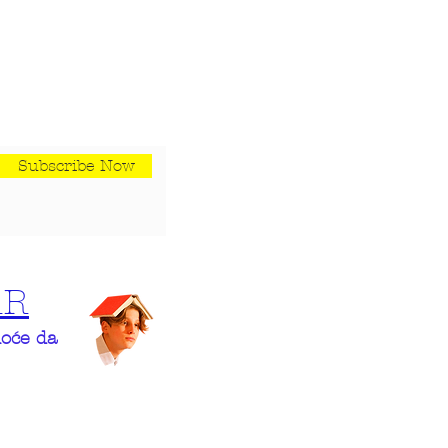
Subscribe Now
AR
hoće da