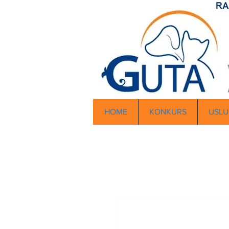
HOME
KONKURS
USLU