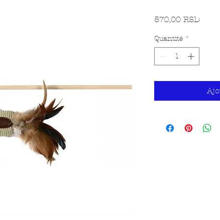
Prix
570,00 RSD
Quantité
*
Ajo