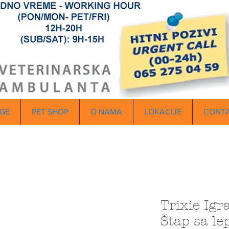
GE
PET SHOP
O NAMA
LOKACIJE
CONT
Trixie Ig
Štap sa le