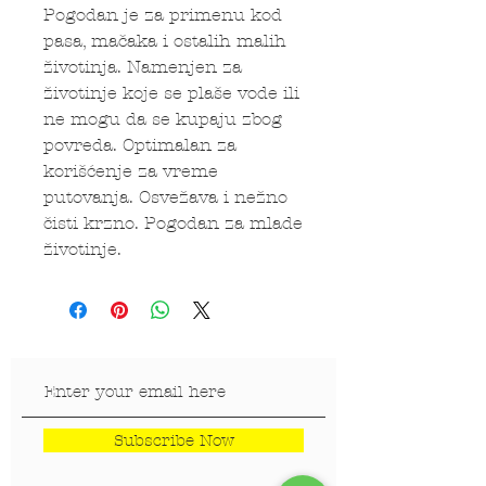
Pogodan je za primenu kod
pasa, mačaka i ostalih malih
životinja. Namenjen za
životinje koje se plaše vode ili
ne mogu da se kupaju zbog
povreda. Optimalan za
korišćenje za vreme
putovanja. Osvežava i nežno
čisti krzno. Pogodan za mlade
životinje.
Subscribe Now