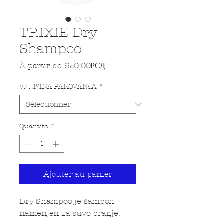
TRIXIE Dry
Shampoo
Prix promotionnel
À partir de
630,00РСД
VELI?INA PAKOVANJA
*
Quantité
*
Ajouter au panier
Dry Shampoo je šampon
namenjen za suvo pranje.