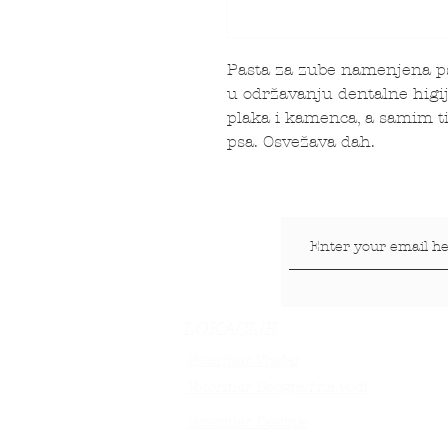
Pasta za zube namenjena p
u održavanju dentalne higi
plaka i kamenca, a samim ti
psa. Osvežava dah.
LOKACIJE
Veterinar Vračar
Veterinar Beograd na vodi
Veterinar Dedinje