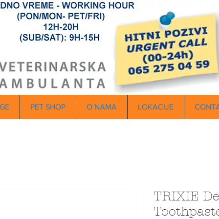
GE
PET SHOP
O NAMA
LOKACIJE
CONT
TRIXIE De
Toothpast