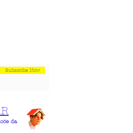
Subscribe Now
AR
hoće da