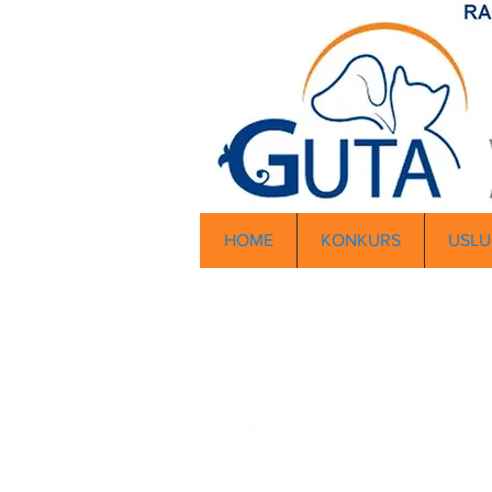
HOME
KONKURS
USLU