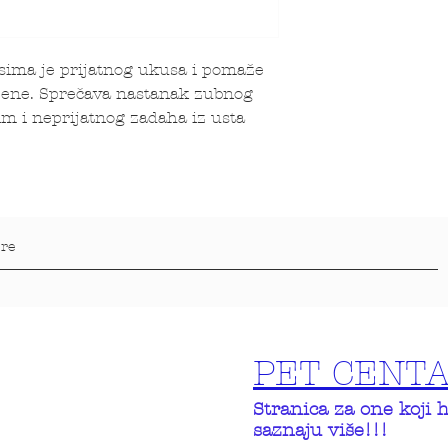
sima je prijatnog ukusa i pomaže
jene. Sprečava nastanak zubnog
m i neprijatnog zadaha iz usta
PET CENT
Stranica za one koji 
saznaju više!!!