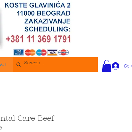
ACT
Se 
ntal Care Beef
e