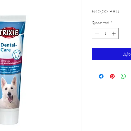
Prix
540,00 RSD
Quantité
*
Ajo