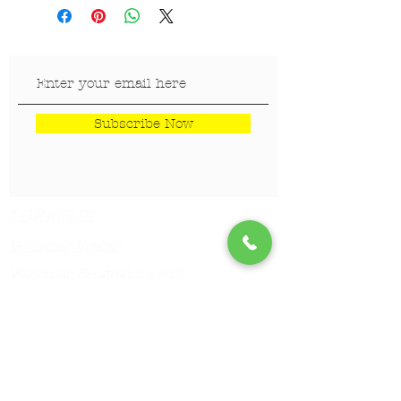
Subscribe Now
LOKACIJE
Veterinar Vračar
Veterinar Beograd na vodi
Veterinar Dedinje
Veterinar Banovo Brdo
PET CENTAR
Stranica za one koji hoće da