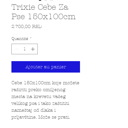
Trixie Cebe Za
Pse 150x100cm
Prix
2 700,00 RSD
Quantité
*
Ajouter au panier
Ćebe 150x100cm koje možete
raširiti preko omiljenog
mesta na krevetu vašeg
velikog psa i tako zaštititi
nameštaj od dlaka i
prljavštine. Može se prati.