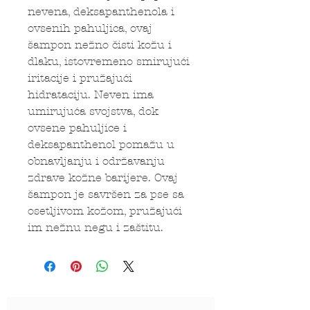
nevena, deksapanthenola i
ovsenih pahuljica, ovaj
šampon nežno čisti kožu i
dlaku, istovremeno smirujući
iritacije i pružajući
hidrataciju. Neven ima
umirujuća svojstva, dok
ovsene pahuljice i
deksapanthenol pomažu u
obnavljanju i održavanju
zdrave kožne barijere. Ovaj
šampon je savršen za pse sa
osetljivom kožom, pružajući
im nežnu negu i zaštitu.