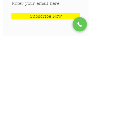
Subscribe Now
LOKACIJE
Veterinar Vračar
Veterinar Beograd na vodi
Veterinar Dedinje
Veterinar Banovo Brdo
PET CENTAR
Stranica za one koji hoće da
saznaju više!!!