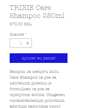
TRIXIE Care
Shampoo 250ml
Prix
570,00 RSD
Quantité
*
Ajouter au panier
Šampon za osetljivu kožu
Care Shampoo za pse sa
nenvenom posebno je
formulisan za pse sa
osjetljivom kožom. Obogaćen
visokokvalitetnim prirodnim
aktivnim sastojcima poput