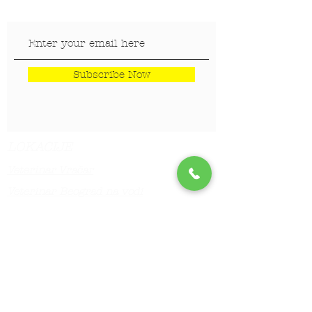
Subscribe Now
LOKACIJE
Veterinar Vračar
Veterinar Beograd na vodi
Veterinar Dedinje
Veterinar Banovo Brdo
PET CENTAR
Stranica za one koji hoće da
saznaju više!!!