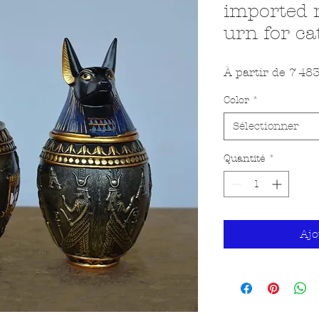
imported 
urn for ca
À partir de
7 48
Color
*
Sélectionner
Quantité
*
Ajo