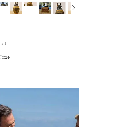
ull
None