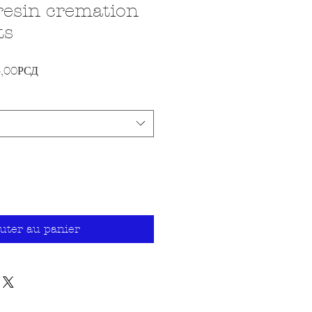
resin cremation
ts
Prix promotionnel
3,00РСД
uter au panier