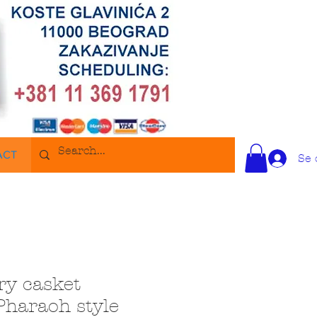
ACT
Se 
ry casket
Pharaoh style