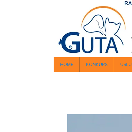
HOME
KONKURS
USLU