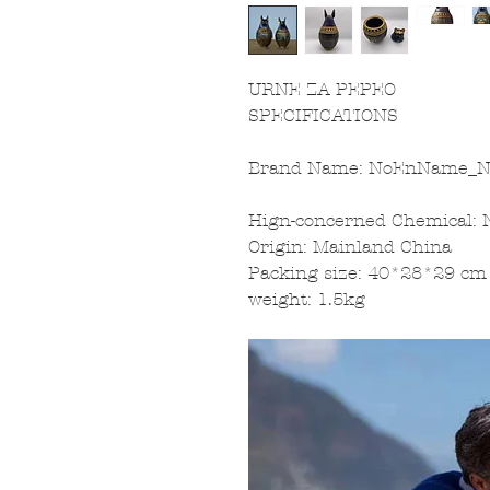
URNE ZA PEPEO
SPECIFICATIONS
Brand Name
:
NoEnName_N
Hign-concerned Chemical
:
Origin
:
Mainland China
Packing size
:
40*28*29 cm
weight
:
1.5kg