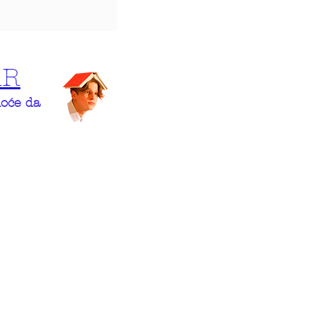
AR
hoće da