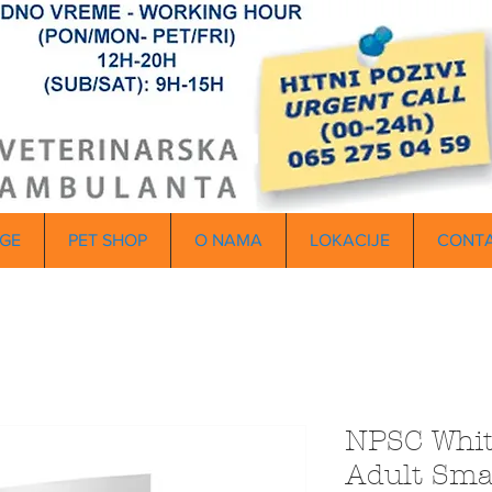
GE
PET SHOP
O NAMA
LOKACIJE
CONT
NPSC Whit
Adult Sma