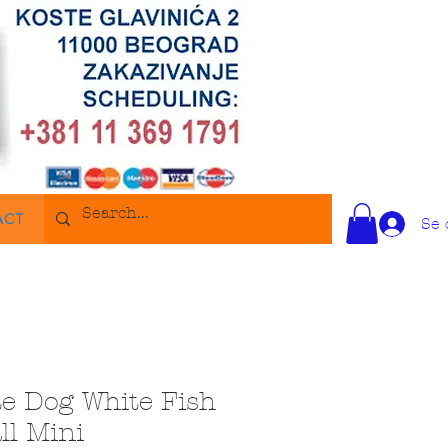
ACT
Se 
e Dog White Fish
ll Mini