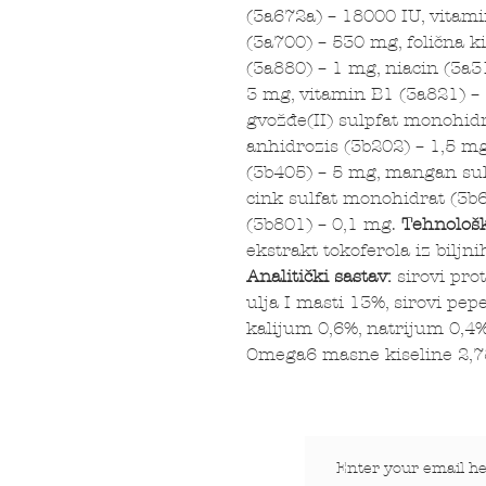
(3a672a) – 18000 IU, vitami
(3a700) – 530 mg, folična ki
(3a880) – 1 mg, niacin (3a3
3 mg, vitamin B1 (3a821) –
gvožđe(II) sulpfat monohidr
anhidrozis (3b202) – 1,5 mg
(3b405) – 5 mg, mangan sul
cink sulfat monohidrat (3b6
(3b801) – 0,1 mg.
Tehnološk
ekstrakt tokoferola iz bil
Analitički sastav:
sirovi prot
ulja I masti 13%, sirovi pep
kalijum 0,6%, natrijum 0,4
Omega6 masne kiseline 2,