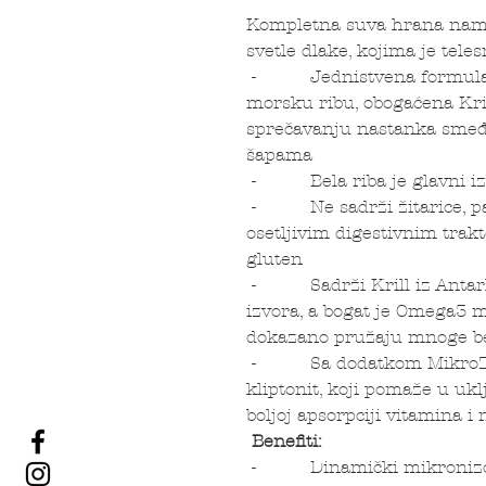
Kompletna suva hrana namen
svetle dlake, kojima je tel
- Jednistvena formula ko
morsku ribu, obogaćena Kri
sprečavanju nastanka smeđih
šapama
- Bela riba je glavni iz
- Ne sadrži žitarice, pa 
osetljivim digestivnim trak
gluten
- Sadrži Krill iz Antarkti
izvora, a bogat je Omega3 
dokazano pružaju mnoge ben
- Sa dodatkom MikroZen
kliptonit, koji pomaže u uk
boljoj apsorpciji vitamina i 
Benefiti:
- Dinamički mikronizovani