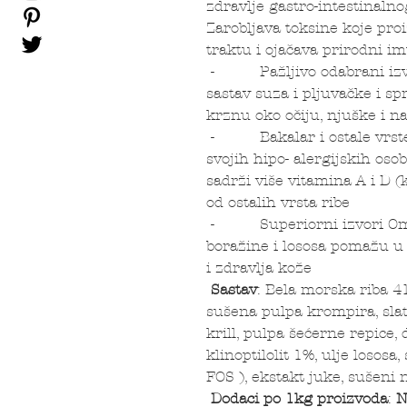
zdravlje gastro-intestinalno
Zarobljava toksine koje pro
traktu i ojačava prirodni i
- Pažljivo odabrani izvor
sastav suza i pljuvačke i s
krznu oko očiju, njuške i 
- Bakalar i ostale vrste 
svojih hipo- alergijskih oso
sadrži više vitamina A i D (
od ostalih vrsta ribe
- Superiorni izvori Omeg
boražine i lososa pomažu u
i zdravlja kože
Sastav
: Bela morska riba 4
sušena pulpa krompira, slat
krill, pulpa šećerne repice
klinoptilolit 1%, ulje lososa
FOS ), ekstakt juke, sušeni n
Dodaci po 1kg proizvoda
:
N