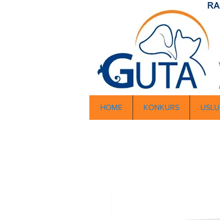
HOME
KONKURS
USLU