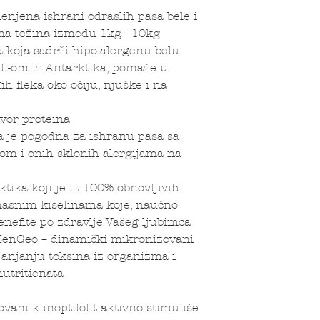
jena ishrani odraslih pasa bele i
esna težina između 1kg - 10kg
ja sadrži hipo-alergenu belu
ll-om iz Antarktika, pomaže u
 fleka oko očiju, njuške i na
vor proteina
je pogodna za ishranu pasa sa
tom i onih sklonih alergijama na
ka koji je iz 100% obnovljivih
masnim kiselinama koje, naučno
efite po zdravlje Vašeg ljubimca
Geo – dinamički mikronizovani
ljanjanju toksina iz organizma i
nutritienata
 klinoptilolit aktivno stimuliše