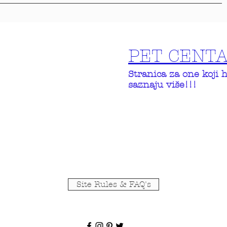
PET CENT
Stranica za one koji 
saznaju više!!!
Site Rules & FAQ's