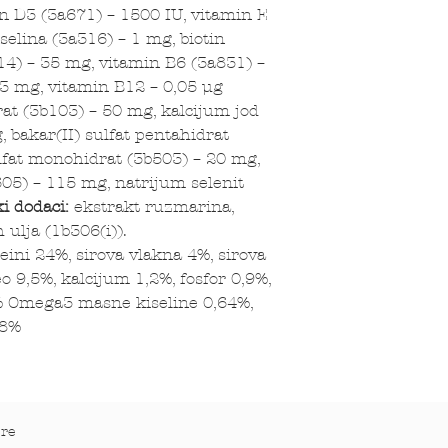
n D3 (3a671) – 1500 IU, vitamin E
selina (3a316) – 1 mg, biotin
14) – 35 mg, vitamin B6 (3a831) –
 3 mg, vitamin B12 – 0,05 µg
at (3b103) – 50 mg, kalcijum jod
, bakar(II) sulfat pentahidrat
fat monohidrat (3b503) – 20 mg,
05) – 115 mg, natrijum selenit
i dodaci:
ekstrakt ruzmarina,
jnih ulja (1b306(i)).
eini 24%, sirova vlakna 4%, sirova
eo 9,5%, kalcijum 1,2%, fosfor 0,9%,
% Omega3 masne kiseline 0,64%,
78%