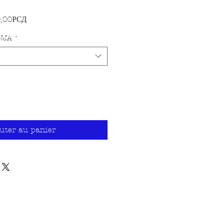
Prix promotionnel
0,00РСД
NJA
*
uter au panier