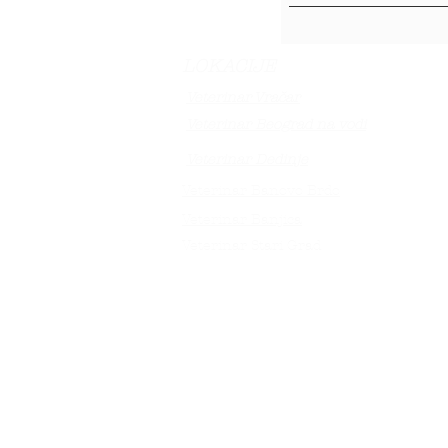
LOKACIJE
Veterinar Vračar
Veterinar Beograd na vodi
Veterinar Dedinje
Veterinar Banovo Brdo
Veterinar Banjica
Veterinar Stari Grad