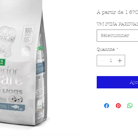
À partir de
1 67
VELI?INA PAKOVA
Sélectionner
Quantité
*
Ajo