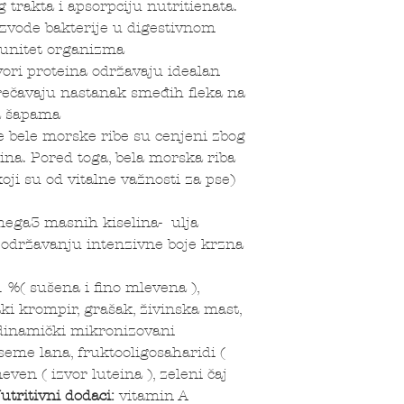
g trakta i apsorpciju nutritienata.
izvode bakterije u digestivnom
munitet organizma
i proteina održavaju idealan
prečavaju nastanak smeđih fleka na
na šapama
bele morske ribe su cenjeni zbog
bina. Pored toga, bela morska riba
koji su od vitalne važnosti za pse)
a3 masnih kiselina- ulja
 održavanju intenzivne boje krzna
1 %( sušena i fino mlevena ),
ki krompir, grašak, živinska mast,
, dinamički mikronizovani
, seme lana, fruktooligosaharidi (
even ( izvor luteina ), zeleni čaj
utritivni dodaci:
vitamin A