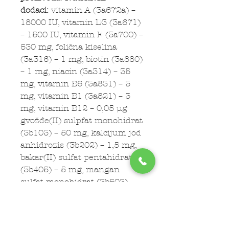
dodaci:
vitamin A (3a672a) –
18000 IU, vitamin D3 (3a671)
– 1500 IU, vitamin E (3a700) –
530 mg, folična kiselina
(3a316) – 1 mg, biotin (3a880)
– 1 mg, niacin (3a314) – 35
mg, vitamin B6 (3a831) – 3
mg, vitamin B1 (3a821) – 3
mg, vitamin B12 – 0,05 µg
gvožđe(II) sulpfat monohidrat
(3b103) – 50 mg, kalcijum jod
anhidrozis (3b202) – 1,5 mg,
bakar(II) sulfat pentahidrat
(3b405) – 5 mg, mangan
sulfat monohidrat (3b503) –
20 mg, cink sulfat
monohidrat (3b605) – 115
mg, natrijum selenit (3b801)