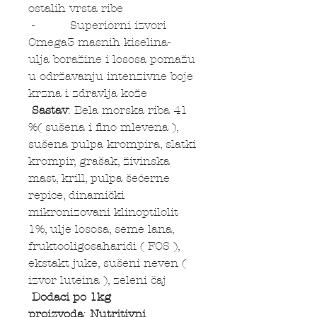
ostalih vrsta ribe
- Superiorni izvori
Omega3 masnih kiselina-
ulja boražine i lososa pomažu
u održavanju intenzivne boje
krzna i zdravlja kože
Sastav
: Bela morska riba 41
%( sušena i fino mlevena ),
sušena pulpa krompira, slatki
krompir, grašak, živinska
mast, krill, pulpa šećerne
repice, dinamički
mikronizovani klinoptilolit
1%, ulje lososa, seme lana,
fruktooligosaharidi ( FOS ),
ekstakt juke, sušeni neven (
izvor luteina ), zeleni čaj
Dodaci po 1kg
proizvoda
:
Nutritivni