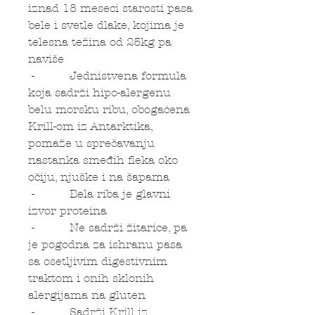
iznad 18 meseci starosti pasa
bele i svetle dlake, kojima je
telesna težina od 25kg pa
naviše
- Jednistvena formula
koja sadrži hipo-alergenu
belu morsku ribu, obogaćena
Krill-om iz Antarktika,
pomaže u sprečavanju
nastanka smeđih fleka oko
očiju, njuške i na šapama
- Bela riba je glavni
izvor proteina
- Ne sadrži žitarice, pa
je pogodna za ishranu pasa
sa osetljivim digestivnim
traktom i onih sklonih
alergijama na gluten
- Sadrži Krill iz