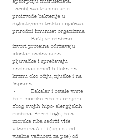
apsorpciju nutritienata.
Zarobljava toksine koje
proizvode bakterije u
digestivnom traktu i ojačava
prirodni imunitet organizma
- Pažljivo odabrani
izvori proteina održavaju
idealan sastav suza i
pljuvačke i sprečavaju
nastanak smeđih fleka na
krznu oko očiju, njuške i na
šapama
- Bakalar i ostale vrste
bele morske ribe su cenjeni
zbog svojih hipo- alergijskih
osobina. Pored toga, bela
morska riba sadrži više
vitamina A i D (koji su od
vitalne važnosti za pse) od