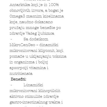
Antarktika koji je iz 100%
obnovljivih izvora, a bogat je
Omega3 masnim kiselinama
koje, naučno dokazano
pružaju mnoge benefite po
zdravlje Vašeg ljubimca
- Sa dodatkom
MikroZenGeo – dinamički
mikronizovani kliptonit, koji
pomaže u ukljanjanju toksina
iz organizma i boljoj
apsorpciji vitamina i
nutritienata
Benefiti:
- Dinamički
mikronizovani klinoptilolit
aktivno stimuliše zdravlje
gastro-intestinalnog trakta i