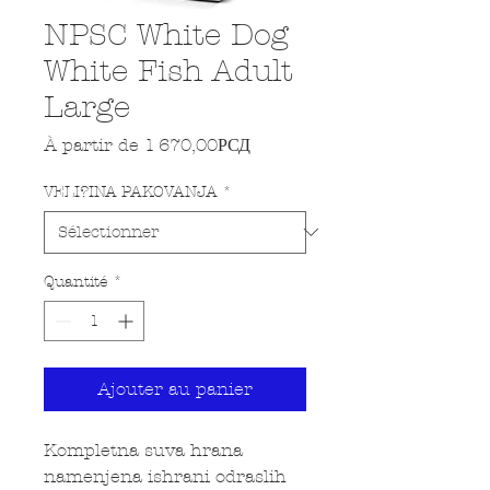
NPSC White Dog
White Fish Adult
Large
Prix promotionnel
À partir de
1 670,00РСД
VELI?INA PAKOVANJA
*
Quantité
*
Ajouter au panier
Kompletna suva hrana
namenjena ishrani odraslih