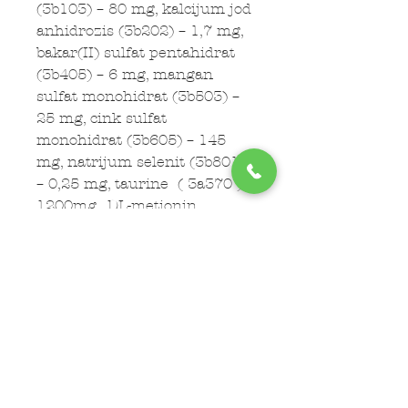
(3b103) – 80 mg, kalcijum jod
anhidrozis (3b202) – 1,7 mg,
bakar(II) sulfat pentahidrat
(3b405) – 6 mg, mangan
sulfat monohidrat (3b503) –
25 mg, cink sulfat
monohidrat (3b605) – 145
mg, natrijum selenit (3b801)
– 0,25 mg, taurine ( 3a370 )
1200mg,, DL-metionin,
tehnički čist (3c301) – 2,5
g.
Tehnološki dodaci:
ekstrakt
ruzmarina, ekstrakt
tokoferola iz biljnih ulja
(1b306(i)).
Analitički sastav:
sirovi
proteini 21%, sirova vlakna
1,5%, sirova ulja I masti 18%,
sirovi pepeo 6,2%, kalcijum