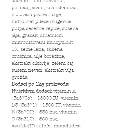
sušeno i fino mleveno ),
pirinač, ječam, živinska mast,
izolovani protein soje,
hidrolizat pileće džigerice,
pulpa šećerne repice, sušena
jaja, grašak, dinamički
mikronizovani klinoptilolit
1%, seme lana, sušena
brusnica, ulje boražine,
ekstrakt cikorije, zeleni čaj,
sušeni neven, ekstrakt ulja
grožđa
Dodaci po 1kg proizvoda:
Nutritivni dodaci:
vitamin A
(3a672a) – 18000 IU, vitamin
D3 (3a671) – 1500 IU, vitamin
E (3a700) – 530 mg, vitamin
C (3a312) – 600 mg,
gvožđe(II) sulpfat monohidrat