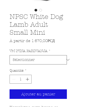
NPSC White Dog
Lamb Adult
Small Mini
Prix promotionnel
À partir de
1 670,00РСД
VELI?INA PAKOVANJA
*
Quantité
*
Ajouter au panier