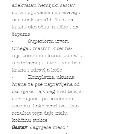
adekvatan hemijski sastav
suza i pljuvačke i sprečavaju
nastanak smeđih fleka na
krznu oko očiju, njuške i na
šapama
- Superiorni izvori
Omega3 masnih kiselina-
ulja boražine i lososa pomažu
u održavanju intenzivne boje
krzna i zdravlja kože
- Kompletna, ukusna
hrana za pse napravljena od
sastojaka najvišeg kvaliteta, a
spremljena po posebnom
receptu. Lako svarljiva i kao
rezultat toga daje malu
količinu stolice
Sastav
: Jagnjeće meso (