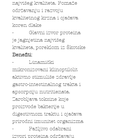
najvišeg kvaliteta. Pomaže
održavanju i razvoju
kvalitetnog krzna i ojačava
koren dlake
- Glavni izvor proteina
je jagnjetina najvišeg
kvaliteta, poreklom iz Škotske
Benefiti:
- Dinamički
mikronizovani klinoptilolit
aktivno stimuliše zdravlje
gastro-intestinalnog trakta i
apsorpciju nutritienata.
Zarobljava toksine koje
proizvode bakterije u
digestivnom traktu i ojačava
prirodni imunitet organizma
- Pažljivo odabrani
izvori proteina održavaju