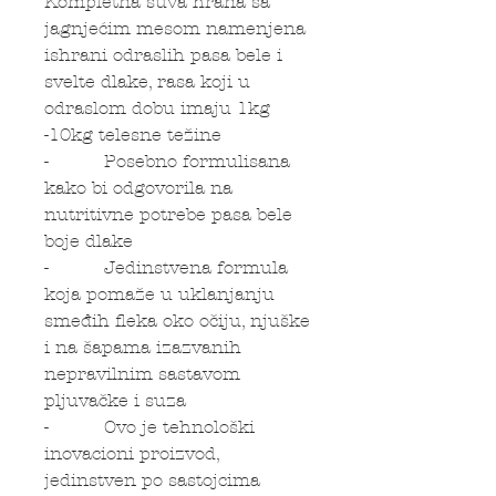
Kompletna suva hrana sa
jagnjećim mesom namenjena
ishrani odraslih pasa bele i
svelte dlake, rasa koji u
odraslom dobu imaju 1kg
-10kg telesne težine
- Posebno formulisana
kako bi odgovorila na
nutritivne potrebe pasa bele
boje dlake
- Jedinstvena formula
koja pomaže u uklanjanju
smeđih fleka oko očiju, njuške
i na šapama izazvanih
nepravilnim sastavom
pljuvačke i suza
- Ovo je tehnološki
inovacioni proizvod,
jedinstven po sastojcima