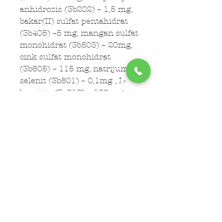
anhidrozis (3b202) – 1,5 mg,
bakar(II) sulfat pentahidrat
(3b405) –5 mg, mangan sulfat
monohidrat (3b503) – 20mg,
cink sulfat monohidrat
(3b605) – 115 mg, natrijum
selenit (3b801) – 0,1mg , L-
karnitin (3a910) – 100 mg.
,T
ehnološki dodaci:
ekstrakt
ruzmarina, ekstrakt
tokoferola iz biljnih ulja
(1b306(i)).
Analitički sastav:
sirovi
proteini 21%, sirova vlakna
2,5%, sirova ulja i masti 10%,
sirovi pepeo 6,3%, kalcijum
0,8%, fosfor 0,7%, kalijum
0,6%, natrijum 0,3%, Omega