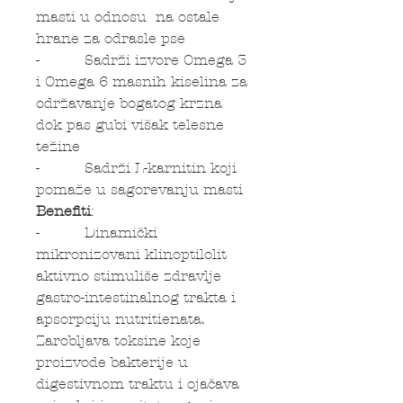
masti u odnosu na ostale
hrane za odrasle pse
- Sadrži izvore Omega 3
i Omega 6 masnih kiselina za
održavanje bogatog krzna
dok pas gubi višak telesne
težine
- Sadrži L-karnitin koji
pomaže u sagorevanju masti
Benefiti
:
- Dinamički
mikronizovani klinoptilolit
aktivno stimuliše zdravlje
gastro-intestinalnog trakta i
apsorpciju nutritienata.
Zarobljava toksine koje
proizvode bakterije u
digestivnom traktu i ojačava