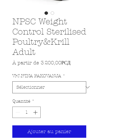
NPSC Weight
Control Sterilised
Poultry&Krill
Adult
Prix promotionnel
À partir de
3 200,00РСД
VELI?INA PAKOVANJA
*
Quantité
*
Ajouter au panier