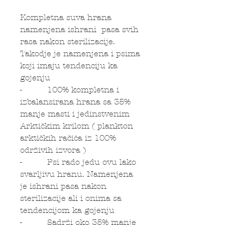
Kompletna suva hrana
namenjena ishrani pasa svih
rasa nakon sterilizacije.
Takodje je namenjena i psima
koji imaju tendenciju ka
gojenju
- 100% kompletna i
izbalansirana hrana sa 35%
manje masti i jedinstvenim
Arktičkim krilom ( plankton
arktičkih račića iz 100%
održivih izvora )
- Psi rado jedu ovu lako
svarljivu hranu. Namenjena
je ishrani pasa nakon
sterilizacije ali i onima sa
tendencijom ka gojenju
- Sadrži oko 35% manje