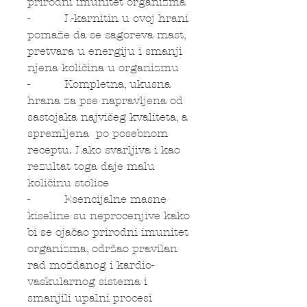
prirodni imunitet organizma
- L-karnitin u ovoj hrani
pomaže da se sagoreva mast,
pretvara u energiju i smanji
njena količina u organizmu
- Kompletna, ukusna
hrana za pse napravljena od
sastojaka najvišeg kvaliteta, a
spremljena po posebnom
receptu. Lako svarljiva i kao
rezultat toga daje malu
količinu stolice
- Esencijalne masne
kiseline su neprocenjive kako
bi se ojačao prirodni imunitet
organizma, održao pravilan
rad moždanog i kardio-
vaskularnog sistema i
smanjili upalni procesi