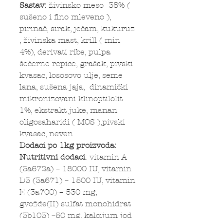
Sastav:
živinsko meso 35% (
sušeno i fino mleveno ),
pirinač, sirak, ječam, kukuruz
, živinska mast, krill ( min
4%), derivati ribe, pulpa
šećerne repice, grašak, pivski
kvasac, lososovo ulje, seme
lana, sušena jaja, dinamički
mikronizovani klinoptilolit
1%, ekstrakt juke, manan
oligosaharidi ( MOS ),pivski
kvasac, neven
Dodaci po 1kg proizvoda:
Nutritivni dodaci
: vitamin A
(3a672a) – 18000 IU, vitamin
D3 (3a671) – 1500 IU, vitamin
E (3a700) – 530 mg,
gvožđe(II) sulfat monohidrat
(3b103) –50 mg, kalcijum jod