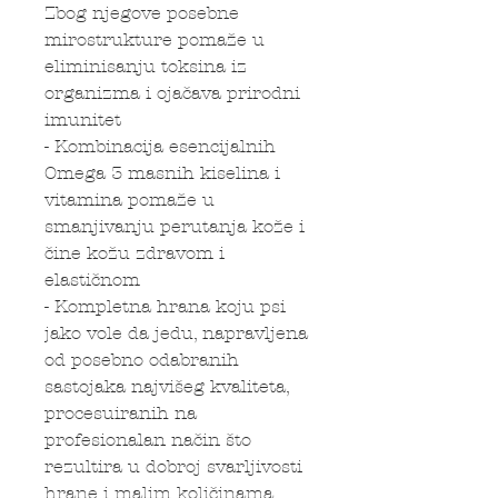
Zbog njegove posebne
mirostrukture pomaže u
eliminisanju toksina iz
organizma i ojačava prirodni
imunitet
- Kombinacija esencijalnih
Omega 3 masnih kiselina i
vitamina pomaže u
smanjivanju perutanja kože i
čine kožu zdravom i
elastičnom
- Kompletna hrana koju psi
jako vole da jedu, napravljena
od posebno odabranih
sastojaka najvišeg kvaliteta,
procesuiranih na
profesionalan način što
rezultira u dobroj svarljivosti
hrane i malim količinama