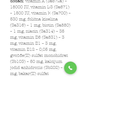
dodaci:
vitamin A (3a672a) –
18000 IU, vitamin D3 (3a671)
– 1500 IU, vitamin E (3a700) –
530 mg, folična kiselina
(3a316) – 1 mg, biotin (3a880)
– 1 mg, niacin (3a314) – 35
mg, vitamin B6 (3a831) – 3
mg, vitamin B1 – 3 mg,
vitamin B12 – 0,05 mg,
gvožđe(II) sulfat monohidrat
(3b103) – 50 mg, kalcijum
jodid anhidrozis (3b202) – 1,5
mg, bakar(II) sulfat
pentahidrat (3b405) – 5 mg,
mangan sulfat monohidrat
(3b503) – 20 mg, cink sulfat
monohidrat (3b605) – 115
mg, natrijum selenit (3b801)
– 0,1 mg.
Tehnološki