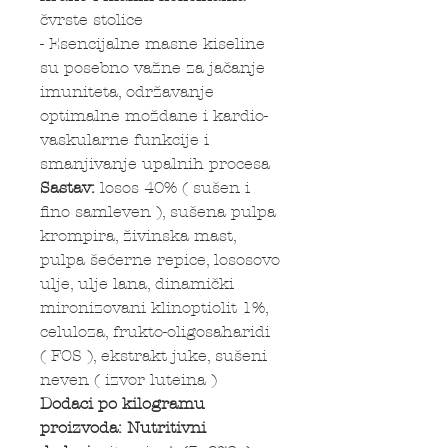
čvrste stolice
- Esencijalne masne kiseline
su posebno važne za jačanje
imuniteta, održavanje
optimalne moždane i kardio-
vaskularne funkcije i
smanjivanje upalnih procesa
Sastav:
losos 40% ( sušen i
fino samleven ), sušena pulpa
krompira, živinska mast,
pulpa šećerne repice, lososovo
ulje, ulje lana, dinamički
mironizovani klinoptiolit 1%,
celuloza, frukto-oligosaharidi
( FOS ), ekstrakt juke, sušeni
neven ( izvor luteina )
Dodaci po kilogramu
proizvoda: Nutritivni