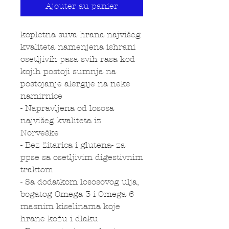
Ajouter au panier
kopletna suva hrana najvišeg
kvaliteta namenjena ishrani
osetljivih pasa svih rasa kod
kojih postoji sumnja na
postojanje alergije na neke
namirnice
- Napravljena od lososa
najvišeg kvaliteta iz
Norveške
- Bez žitarica i glutena- za
ppse sa osetljivim digestivnim
traktom
- Sa dodatkom lososovog ulja,
bogatog Omega 3 i Omega 6
masnim kiselinama koje
hrane kožu i dlaku