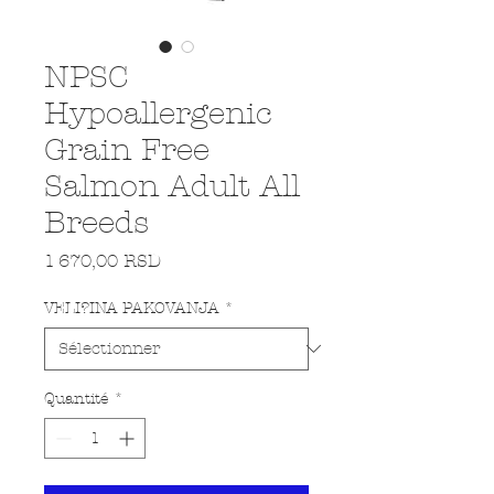
NPSC
Hypoallergenic
Grain Free
Salmon Adult All
Breeds
Prix
1 670,00 RSD
VELI?INA PAKOVANJA
*
Quantité
*