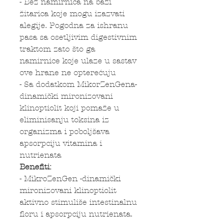
- Bez namirnica na bazi
žitarica koje mogu izazvati
alegije. Pogodna za ishranu
pasa sa osetljivim digestivnim
traktom zato što ga
namirnice koje ulaze u sastav
ove hrane ne opterećuju
- Sa dodatkom MikorZenGena-
dinamički mironizovani
klinoptiolit koji pomaže u
eliminisanju toksina iz
organizma i poboljšava
apsorpciju vitamina i
nutrienata
Benefiti:
- MikroZenGen -dinamički
mironizovani klinoptiolit
aktivno stimuliše intestinalnu
floru i apsorpciju nutrienata.