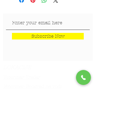
Subscribe Now
LOKACIJE
Veterinar Vračar
Veterinar Beograd na vodi
Veterinar Dedinje
Veterinar Banovo Brdo
PET CENTAR
Stranica za one koji hoće da
saznaju više!!!