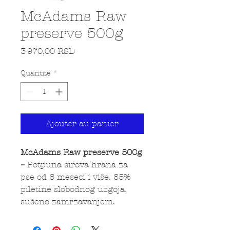
McAdams Raw
preserve 500g
Prix
3 970,00 RSD
Quantité
*
Ajouter au panier
McAdams Raw preserve 500g
–
Potpuna sirova hrana za
pse od 6 meseci i više. 85%
piletine slobodnog uzgoja,
sušeno zamrzavanjem.