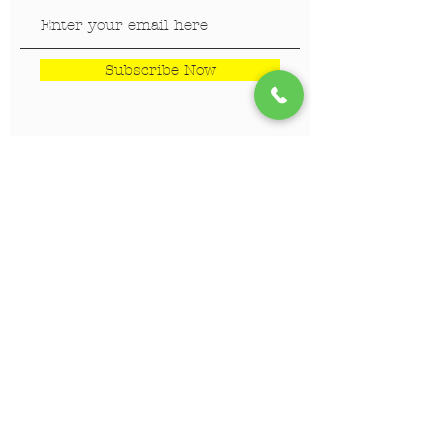
Subscribe Now
LOKACIJE
Veterinar Vračar
Veterinar Beograd na vodi
Veterinar Dedinje
Veterinar Banovo Brdo
PET CENTAR
Stranica za one koji hoće da
saznaju više!!!