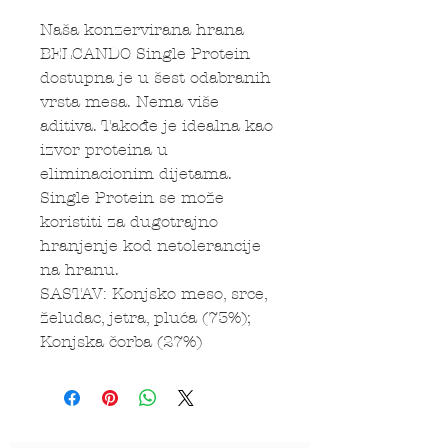
Naša konzervirana hrana
BELCANDO Single Protein
dostupna je u šest odabranih
vrsta mesa. Nema više
aditiva. Takođe je idealna kao
izvor proteina u
eliminacionim dijetama.
Single Protein se može
koristiti za dugotrajno
hranjenje kod netolerancije
na hranu.
SASTAV: Konjsko meso, srce,
želudac, jetra, pluća (73%);
Konjska čorba (27%)