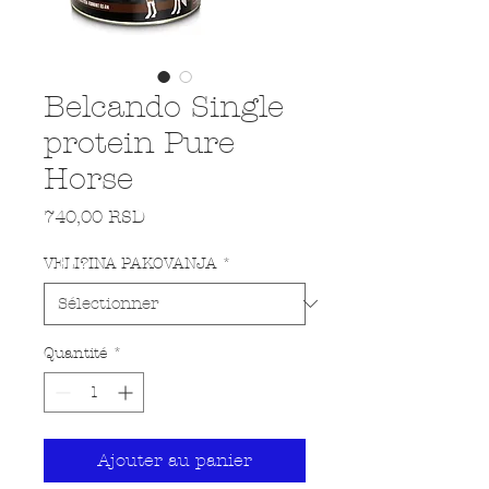
Belcando Single
protein Pure
Horse
Prix
740,00 RSD
VELI?INA PAKOVANJA
*
Quantité
*
Ajouter au panier