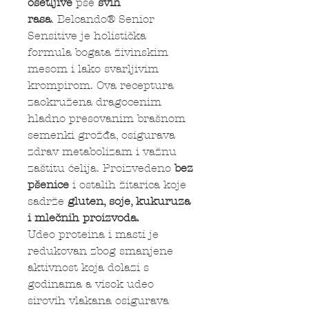
osetljive
pse
svih
rasa
. Belcando® Senior
Sensitive je holistička
formula bogata živinskim
mesom i lako svarljivim
krompirom. Ova receptura
zaokružena dragocenim
hladno presovanim brašnom
semenki grožđa, osigurava
zdrav metabolizam i važnu
zaštitu ćelija. Proizvedeno
bez
pšenice
i ostalih žitarica koje
sadrže
gluten, soje, kukuruza
i mlečnih proizvoda.
Udeo proteina i masti je
redukovan zbog smanjene
aktivnost koja dolazi s
godinama a visok udeo
sirovih vlakana osigurava