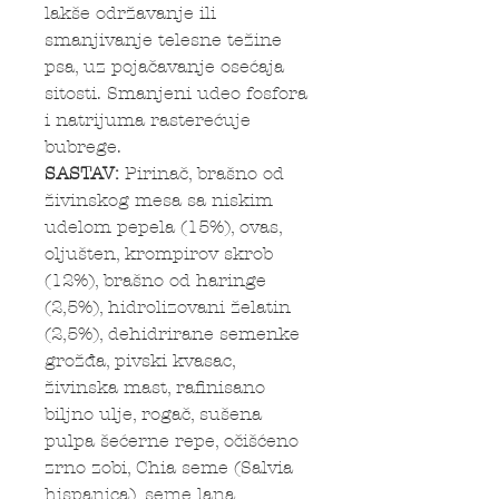
lakše održavanje ili
smanjivanje telesne težine
psa, uz pojačavanje osećaja
sitosti. Smanjeni udeo fosfora
i natrijuma rasterećuje
bubrege.
SASTAV:
Pirinač, brašno od
živinskog mesa sa niskim
udelom pepela (15%), ovas,
oljušten, krompirov skrob
(12%), brašno od haringe
(2,5%), hidrolizovani želatin
(2,5%), dehidrirane semenke
grožđa, pivski kvasac,
živinska mast, rafinisano
biljno ulje, rogač, sušena
pulpa šećerne repe, očišćeno
zrno zobi, Chia seme (Salvia
hispanica), seme lana,