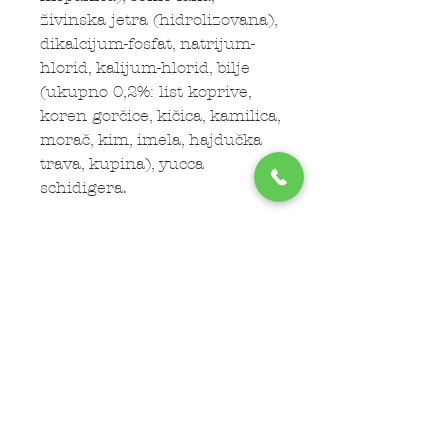
živinska jetra (hidrolizovana),
dikalcijum-fosfat, natrijum-
hlorid, kalijum-hlorid, bilje
(ukupno 0,2%: list koprive,
koren gorčice, kičica, kamilica,
morač, kim, imela, hajdučka
trava, kupina), yucca
schidigera.
Subscribe Now