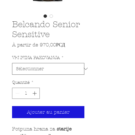
Belcando Senior
Sensitive
Prix promotionnel
À partir de
970,00РСД
VELI?INA PAKOVANJA
*
Quantité
*
Ajouter au panier
Potpuna hrana za
starije