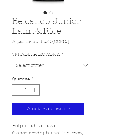
Belcando Junior
Lamb&Rice
Prix promotionnel
À partir de
1 240,00РСД
VELI?INA PAKOVANJA
*
Quantité
*
Ajouter au panier
Potpuna hrana za
štence srednjih i velikih rasa,