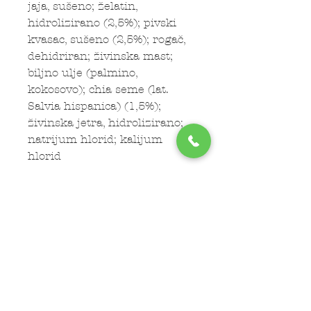
jaja, sušeno; želatin,
hidrolizirano (2,5%); pivski
kvasac, sušeno (2,5%); rogač,
dehidriran; živinska mast;
biljno ulje (palmino,
kokosovo); chia seme (lat.
Salvia hispanica) (1,5%);
živinska jetra, hidrolizirano;
natrijum hlorid; kalijum
hlorid
Subscribe Now