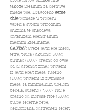
probavljivog
pirinča
čine
takođe idealnim za osetljive
mlade pse. Dragoceno
seme
chia
pomaže u procesu
varenja svojim prirodnim
sluzima te snabdeva
organizam esencijalnim
masnim kiselinama.
SASTAV:
Sveže jagnjeće meso,
jetra, pluća (ukupno: 30%);
pirinač (30%); brašno od ovsa
od oljuštenog zrna.; proteini
iz jagnjećeg mesa, sušeno
(10%); proteini iz živinskog
mesa, sa minimalnim udelom
pepela, sušeno (7,5%); riblje
brašno od morske ribe (3,5%);
pulpa šećerne repe,
dehidrirana, odstranjen šećer;