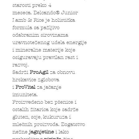
starosti preko 4
meseca. Belcando® Junior
Lamb & Rice je holistička
formula sa pažljivo
odabranim sirovinama
uravnoteženog udela energije
i mineralne materije koje
osiguravaju pravilan rast i
razvoj.
Sadrži
ProAgil
za obnovu
hrskavice zglobova
i
ProVital
za jačanje
imuniteta.
Proizvedeno bez pšenice i
ostalih žitarica koje sadrže
gluten, soje, kukuruza i
mlečnih proizvoda. Bogatstvo
nežne
jagnjetine
i lako