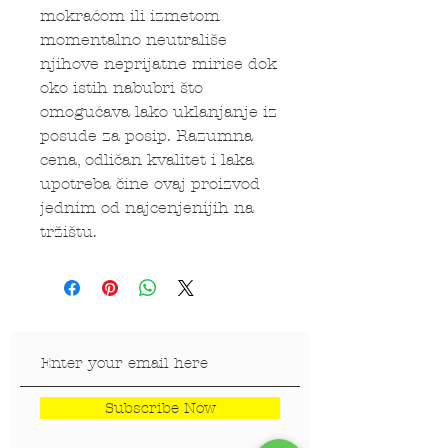
mokraćom ili izmetom
momentalno neutrališe
njihove neprijatne mirise dok
oko istih nabubri što
omogućava lako uklanjanje iz
posude za posip. Razumna
cena, odličan kvalitet i laka
upotreba čine ovaj proizvod
jednim od najcenjenijih na
tržištu.
Subscribe Now