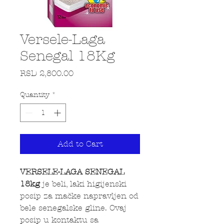
Versele-Laga
Senegal 18Kg
Price
RSD 2,800.00
Quantity
*
Add to Cart
VERSELE-LAGA SENEGAL
18kg
je beli, laki higijenski
posip za mačke napravljen od
bele senegalske gline. Ovaj
posip u kontaktu sa