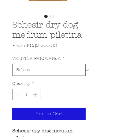
Schesir dry dog
medium piletina
Sale Price
From
РСД2,200.00
VELI?INA PAKOVANJA
*
Quantity
*
Add to Cart
Schesir dry dog medium