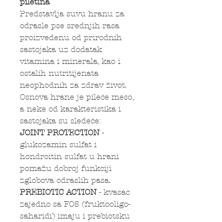
piletina
Predstavlja suvu hranu za
odrasle pse srednjih rasa
proizvedenu od prirodnih
sastojaka uz dodatak
vitamina i minerala, kao i
ostalih nutritijenata
neophodnih za zdrav život.
Osnova hrane je pileće meso,
a neke od karakteristika i
sastojaka su sledeće:
JOINT PROTECTION
-
glukozamin sulfat i
hondroitin sulfat u hrani
pomažu dobroj funkciji
zglobova odraslih pasa.
PREBIOTIC ACTION
- kvasac
zajedno sa FOS (fruktooligo-
saharidi) imaju i prebiotsku