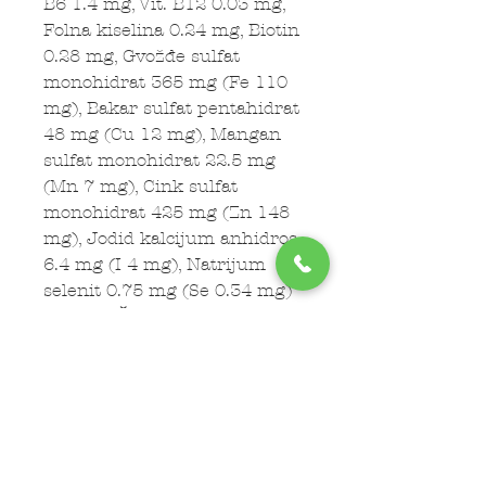
B6 1.4 mg, Vit. B12 0.03 mg,
Folna kiselina 0.24 mg, Biotin
0.28 mg, Gvožđe sulfat
monohidrat 365 mg (Fe 110
mg), Bakar sulfat pentahidrat
48 mg (Cu 12 mg), Mangan
sulfat monohidrat 22.5 mg
(Mn 7 mg), Cink sulfat
monohidrat 425 mg (Zn 148
mg), Jodid kalcijum anhidros
6.4 mg (I 4 mg), Natrijum
selenit 0.75 mg (Se 0.34 mg)
ANALITIČKI SASTAV:
Sirovi
proteini 25%, Sirova ulja i
masti 16%, Sirova vlakna 3%,
Sirovi pepeo 7%, Kalcijum
1,3%, Fosfor 1%, Magnezijum
0,3%, Kalijum 0,69%,
Natrijum 0,48%, Vlaga 10%,