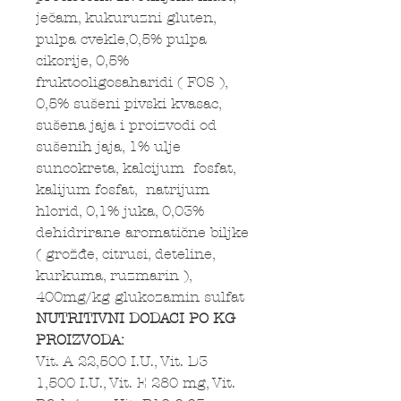
ječam, kukuruzni gluten,
pulpa cvekle,0,5% pulpa
cikorije, 0,5%
fruktooligosaharidi ( FOS ),
0,5% sušeni pivski kvasac,
sušena jaja i proizvodi od
sušenih jaja, 1% ulje
suncokreta, kalcijum fosfat,
kalijum fosfat, natrijum
hlorid, 0,1% juka, 0,03%
dehidrirane aromatične biljke
( grožđe, citrusi, deteline,
kurkuma, ruzmarin ),
400mg/kg glukozamin sulfat
NUTRITIVNI DODACI PO KG
PROIZVODA:
Vit. A 22,500 I.U., Vit. D3
1,500 I.U., Vit. E 280 mg, Vit.