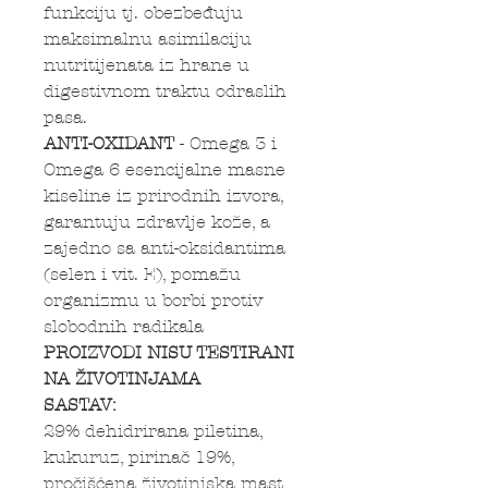
funkciju tj. obezbeđuju
maksimalnu asimilaciju
nutritijenata iz hrane u
digestivnom traktu odraslih
pasa.
ANTI-OXIDANT
- Omega 3 i
Omega 6 esencijalne masne
kiseline iz prirodnih izvora,
garantuju zdravlje kože, a
zajedno sa anti-oksidantima
(selen i vit. E), pomažu
organizmu u borbi protiv
slobodnih radikala
PROIZVODI NISU TESTIRANI
NA ŽIVOTINJAMA
SASTAV:
29% dehidrirana piletina,
kukuruz, pirinač 19%,
pročišćena životinjska mast,