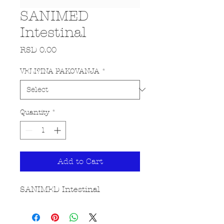
SANIMED
Intestinal
Price
RSD 0.00
VELI?INA PAKOVANJA
*
Quantity
*
Add to Cart
SANIMED Intestinal