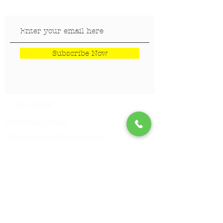
Subscribe Now
LOKACIJE
Veterinar Vračar
Veterinar Beograd na vodi
Veterinar Dedinje
Veterinar Banovo Brdo
PET CENTAR
Stranica za one koji hoće da
saznaju više!!!