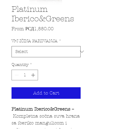
Platinum
Iberico&Greens
Sale Price
From
РСД1,880.00
VELIČINA PAKOVANJA
*
Quantity
*
Add to Cart
Platinum Iberico&Greens –
Kompletna sočna suva hrana
sa iberiko mangulicom i