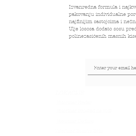
Izvanredna formula i najkva
pakovanju individualne por
najfinijim sastojcima i nežn
Ulje lososa dodato sosu pre
polinezasićenih masnih kise
LOKACIJE
Veterinar Vračar
Veterinar Beograd na vodi
Veterinar Dedinje
Veterinar Banovo Brdo