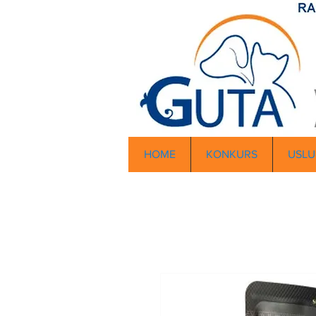
HOME
KONKURS
USLU