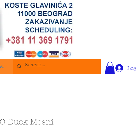
ACT
Log
 Duck Mesni