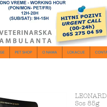
GE
PET SHOP
O NAMA
LOKACIJE
CONT
LEONARDO
Sos 85g