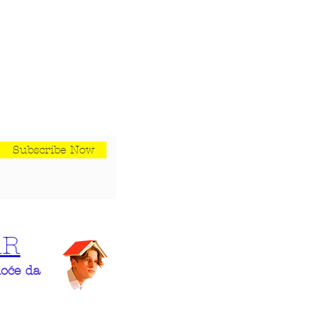
Subscribe Now
AR
hoće da