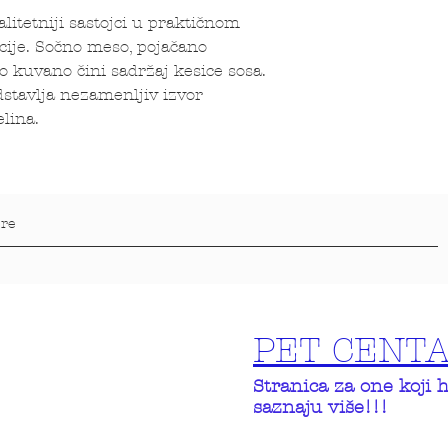
litetniji sastojci u praktičnom
cije. Sočno meso, pojačano
o kuvano čini sadržaj kesice sosa.
dstavlja nezamenljiv izvor
lina.
PET CENT
Stranica za one koji 
saznaju više!!!