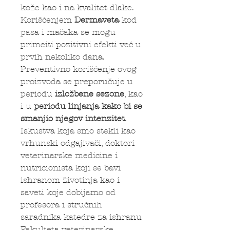
kože kao i na kvalitet dlake.
Korišćenjem
Dermaveta
kod
pasa i mačaka se mogu
primeiti pozitivni efekti već u
prvih nekoliko dana.
Preventivno korišćenje ovog
proizvoda se preporučuje u
periodu
izložbene sezone
, kao
i u
periodu linjanja kako bi se
smanjio njegov intenzitet
.
Iskustva koja smo stekli kao
vrhunski odgajivači, doktori
veterinarske medicine i
nutricionista koji se bavi
ishranom životinja kao i
saveti koje dobijamo od
profesora i stručnih
saradnika katedre za ishranu
Fakulteta veterinarske