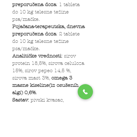
preporučena doza
: 1 tableta
do 10 kg telesne težine
psa/mačke.
Pojačana-terapeutska, dnevna
preporučena doza
: 2 tablete
do 10 kg telesne težine
psa/mačke.
Analitičke vrednosti
:
sirov
protein 18,5%, sirova celuloza
15%, sirov pepeo 14,5 %,
sirova mast 3%,
omega 3
masne kiseline
(iz osušenih
algi)
0,6%
.
Sastav:
pivski kvasac,
celuloza, osušene alge.
Nutritivni aditivi po 1kg:
Vitamin B3, niacin 3a314
2.000 mg, Kalcijum d-
pantothenate 3a841 1.000