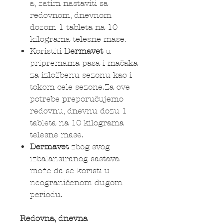
a, zatim nastaviti sa
redovnom, dnevnom
dozom 1 tableta na 10
kilograma telesne mase.
Koristiti
Dermavet
u
pripremama pasa i mačaka
za izložbenu sezonu kao i
tokom cele sezone.Za ove
potrebe preporučujemo
redovnu, dnevnu dozu 1
tableta na 10 kilograma
telesne mase.
Dermavet
zbog svog
izbalansiranog sastava
može da se koristi u
neograničenom dugom
periodu.
Redovna, dnevna