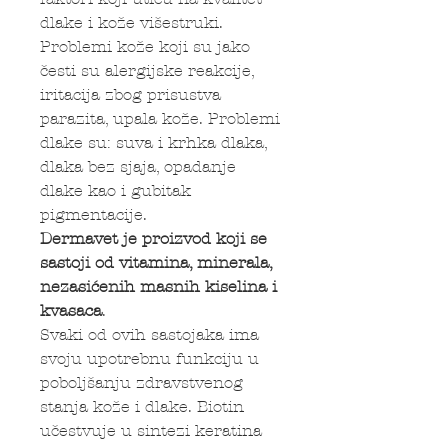
dlake i kože višestruki.
Problemi kože koji su jako
česti su alergijske reakcije,
iritacija zbog prisustva
parazita, upala kože. Problemi
dlake su: suva i krhka dlaka,
dlaka bez sjaja, opadanje
dlake kao i gubitak
pigmentacije.
Dermavet je proizvod koji se
sastoji od vitamina, minerala,
nezasićenih masnih kiselina i
kvasaca
.
Svaki od ovih sastojaka ima
svoju upotrebnu funkciju u
poboljšanju zdravstvenog
stanja kože i dlake. Biotin
učestvuje u sintezi keratina