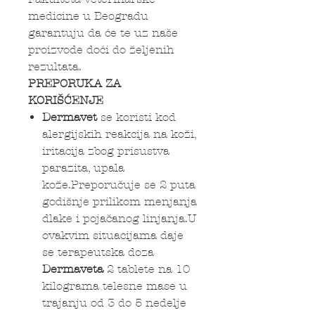
medicine u Beogradu
garantuju da će te uz naše
proizvode doći do željenih
rezultata.
PREPORUKA ZA
KORIŠĆENJE
Dermavet
se koristi kod
alergijskih reakcija na koži,
iritacija zbog prisustva
parazita, upala
kože.Preporučuje se 2 puta
godišnje prilikom menjanja
dlake i pojačanog linjanja.U
ovakvim situacijama daje
se terapeutska doza
Dermaveta
2 tablete na 10
kilograma telesne mase u
trajanju od 3 do 5 nedelje