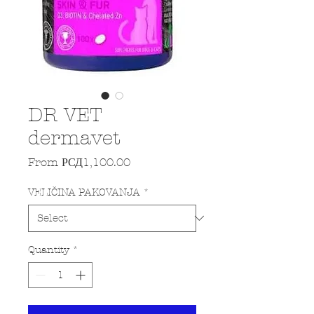
DR VET
dermavet
Sale Price
From
РСД1,100.00
VELIČINA PAKOVANJA
*
Quantity
*