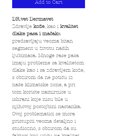
Add to Cart
DR.vet Dermavet
Zdravlje
kože
, kao i
kvalitet
dlake pasa i mačak
a
predsavljaju veoma bitan
segment u životu naših
ljubimaca. Mnoge rase pasa
imaju probleme sa kvalitetom
dlake kao i sa zdravljem kože,
s obzirom da ne potiču iz
naše klimatske zone, a pri
tom koriste namirnice u
ishrani koje nisu bile u
njihovoj postojbini nastanka.
Ovoj problematici se mora
pristupiti veoma detaljno i
studiozno, s obzirom da su
faktori koji utiču na kvalitet