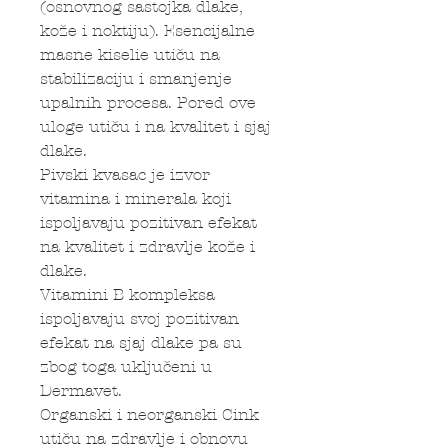
(osnovnog sastojka dlake,
kože i noktiju). Esencijalne
masne kiselie utiču na
stabilizaciju i smanjenje
upalnih procesa. Pored ove
uloge utiču i na kvalitet i sjaj
dlake.
Pivski kvasac je izvor
vitamina i minerala koji
ispoljavaju pozitivan efekat
na kvalitet i zdravlje kože i
dlake.
Vitamini B kompleksa
ispoljavaju svoj pozitivan
efekat na sjaj dlake pa su
zbog toga uključeni u
Dermavet.
Organski i neorganski Cink
utiču na zdravlje i obnovu