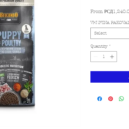
From
РСД1,240.
VELI?INA PAKOVA
Select
Quantity
*