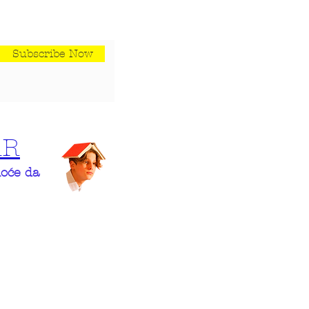
Subscribe Now
AR
hoće da