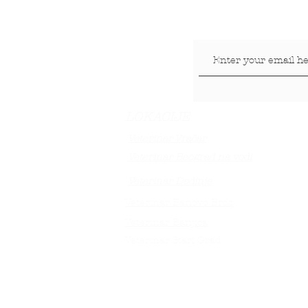
LOKACIJE
Veterinar Vračar
Veterinar Beograd na vodi
Veterinar Dedinje
Veterinar Banovo Brdo
Veterinar Banjica
Veterinar Stari Grad