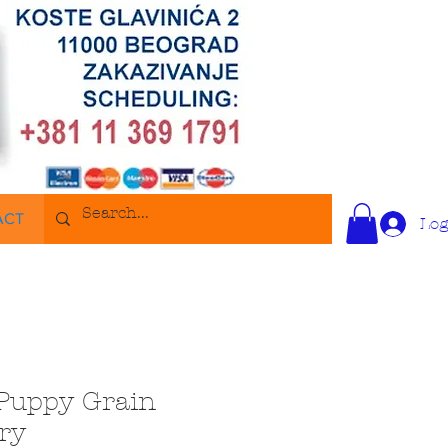
ACT
Log
Puppy Grain
ry