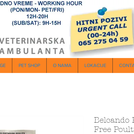
GE
PET SHOP
O NAMA
LOKACIJE
CONT
Belcando 
Free Poult