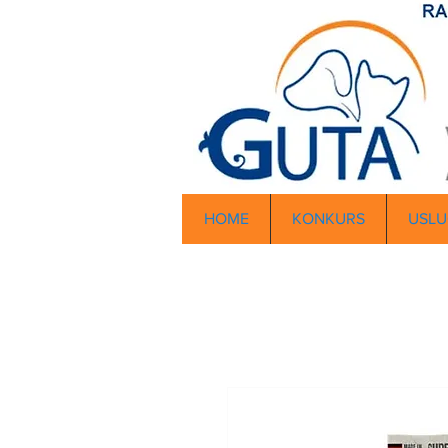
HOME
KONKURS
USLU