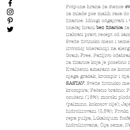
Potpuna hrana za štence
sv
za mlade pse malih rasa do k
žitarice. Mnogi odgajivači i
značaj hrani
bez žitarica
za 
izabrati pravi recept od sa
Sveže živinsko meso i temel
izvrsnoj toleranciji na al
Grain Free. Pažljivo odabr
za žitarice koja je posebno 
Kvalitetni amarant se koris
njega grašak, krompir i čij
SASTAV:
Sveže živinsko me
krompira; Pečeno brašno; Pe
osušeni (18%); morski plodov
(palmino, kokosov olje); Jaje
hidrolizovani (2,5%); Pivsk
repa pulpa, Dikalcijum fosfa
hidrolizovana; Čija seme; N