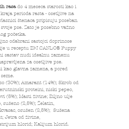
ih rasa
do 4 meseca starosti kao i
raja perioda rasta - osetljive na
 vlasnici štenaca pripisuju poseban
svoje pse. Zato je posebno važno
mog početka.
jno odabrani sastojci doprinose
ergije u receptu BELCANDO® Puppy
ani sastav nudi idealnu zamenu
napravljena za osetljive pse.
ti kao glavna zamena, a pored
a seme.
so (30%); Amarant (14%); Skrob od
rutninski proteini, niski pepeo,
i (5%); Masti živine; Biljno ulje
, sušeno (2,5%); Želatin,
i kvasac, osušen (2,5%); Sušena
t; Jetra od živine,
atrijum hlorid; Kalijum hlorid.