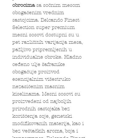
obrocima
sa sočnim mesom
obogaćenim vrednim
sastojcima. Belcando Finest
Selection super premium
mesni sosovi dostupni su u
pet različitih varijacija mesa,
pažljivo pripremljenih u
individualne obroke. Hladno
ceđeno ulje šafranike
obogaćuje proizvod
esencijalnim višestruko
nezasićenim masnim
kiselinama. Mesni sosovi su
proizvedeni od najboljih
prirodnih sastojaka bez
korišćenja soje, genetski
modifikovanih materija, kao i
bez veštačkih aroma, boja i