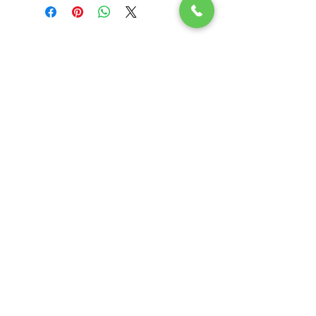
Subscribe Now
LOKACIJE
Veterinar Vračar
Veterinar Beograd na vodi
Veterinar Dedinje
Veterinar Banovo Brdo
PET CENTAR
Stranica za one koji hoće da