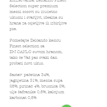
konzervansa. Belcando Finest
Selection super premium
mesni sosovi su izuzetno
ukusni i svarljivi, idealna su
hrana za osjetljive ili izbirljive
pse.
Pomešajte Belcando kesicu
Finest selection sa
BELCANDO suvom hranom,
tako će Vaš pas svaki dan
probati novi ukus.
Sastav: pačetina 34%,
jagnjetina 31%, mesna supa
28%, pirinač 4%, brusnica 2%,
ulje šafranike 0,5%, kalcijum
karbonat 0,5%