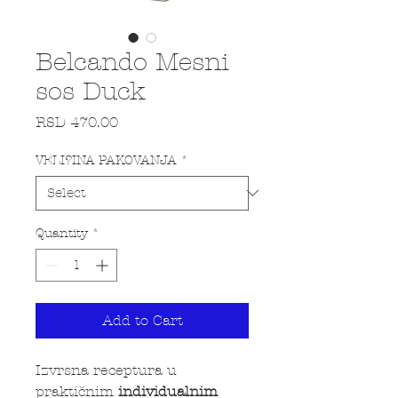
Belcando Mesni
sos Duck
Price
RSD 470.00
VELI?INA PAKOVANJA
*
Quantity
*
Add to Cart
Izvrsna receptura u
praktičnim
individualnim